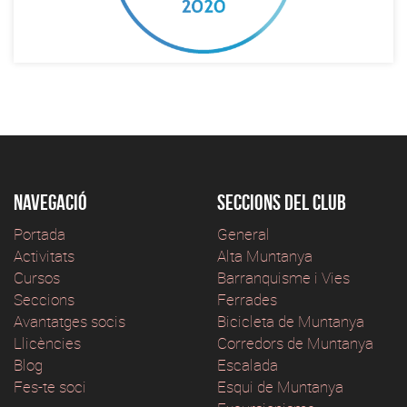
Navegació
Seccions del club
Portada
General
Activitats
Alta Muntanya
Cursos
Barranquisme i Vies
Seccions
Ferrades
Avantatges socis
Bicicleta de Muntanya
Llicències
Corredors de Muntanya
Blog
Escalada
Fes-te soci
Esqui de Muntanya