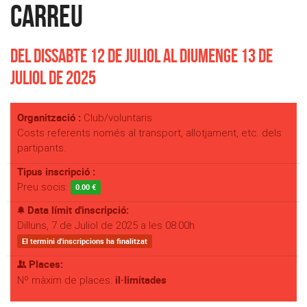
Carreu
Del Dissabte 12 de Juliol al Diumenge 13 de
Juliol de 2025
Organització :
Club/voluntaris
Costs referents només al transport, allotjament, etc. dels
partipants.
Tipus inscripció :
Preu socis:
0.00 €
Data límit d'inscripció:
Dilluns, 7 de Juliol de 2025 a les 08:00h
El termini d'inscripcions ha finalitzat
Places:
il·limitades
Nº màxim de places: