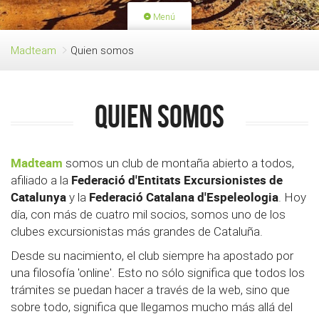
Menú
PORTADA
ACTIVIDADES
Madteam
Quien somos
LICENCIAS
RENOVACIÓN CUOTA
BLOG
QUIEN SOMOS
Quien somos
HAZTE SOCIO
Madteam
somos un club de montaña abierto a todos,
Federació d'Entitats Excursionistes de
afiliado a la
Catalunya
Federació Catalana d'Espeleologia
y la
. Hoy
día, con más de cuatro mil socios, somos uno de los
clubes excursionistas más grandes de Cataluña.
Desde su nacimiento, el club siempre ha apostado por
una filosofía 'online'. Esto no sólo significa que todos los
trámites se puedan hacer a través de la web, sino que
sobre todo, significa que llegamos mucho más allá del