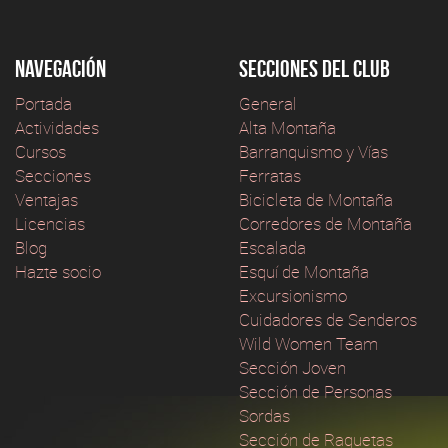
Navegación
Secciones del club
Portada
General
Actividades
Alta Montaña
Cursos
Barranquismo y Vías
Secciones
Ferratas
Ventajas
Bicicleta de Montaña
Licencias
Corredores de Montaña
Blog
Escalada
Hazte socio
Esquí de Montaña
Excursionismo
Cuidadores de Senderos
Wild Women Team
Sección Joven
Sección de Personas
Sordas
Sección de Raquetas