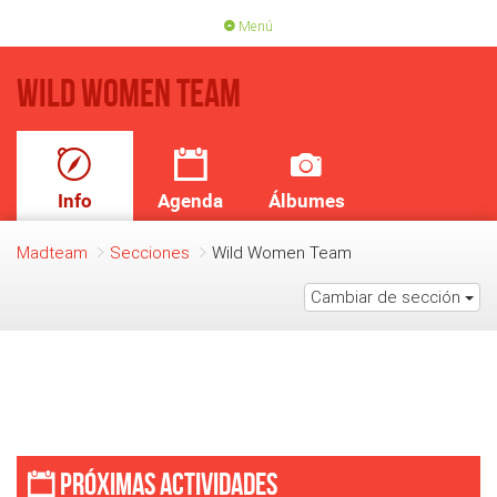
Menú
PORTADA
ACTIVIDADES
Wild Women Team
LICENCIAS
RENOVACIÓN CUOTA
BLOG
QUIEN SOMOS
Info
Agenda
Álbumes
HAZTE SOCIO
Madteam
Secciones
Wild Women Team
Cambiar de sección
Próximas actividades