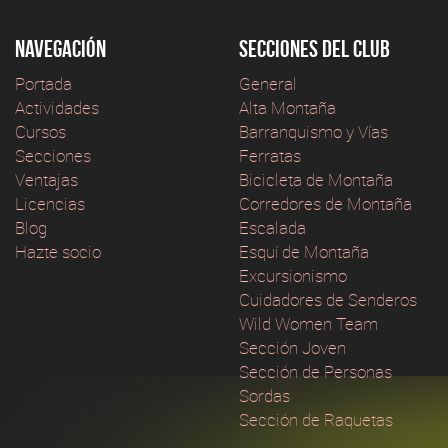
Navegación
Secciones del club
Portada
General
Actividades
Alta Montaña
Cursos
Barranquismo y Vías
Secciones
Ferratas
Ventajas
Bicicleta de Montaña
Licencias
Corredores de Montaña
Blog
Escalada
Hazte socio
Esquí de Montaña
Excursionismo
Cuidadores de Senderos
Wild Women Team
Sección Joven
Sección de Personas
Sordas
Sección de Raquetas