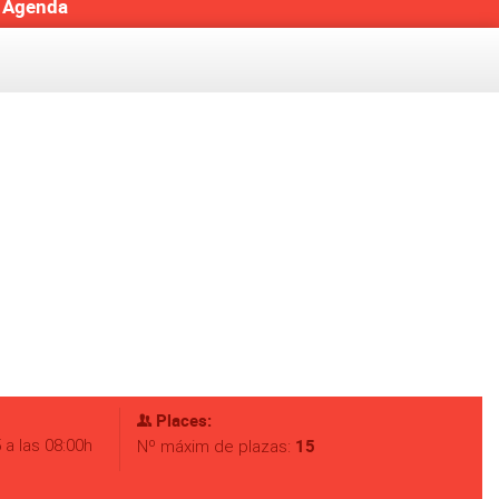
Agenda
Places:
a las 08:00h
15
Nº máxim de plazas: