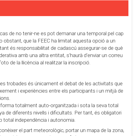
 cas de no tenir-ne es pot demanar una temporal pel cap
 no obstant, que la FEEC ha limitat aquesta opció a un
r tant és responsabilitat de cadascú assegurar-se de què
derativa amb una altra entitat, s'haurà d'enviar un correu
 de la llicència al realitzar la inscripció.
e les trobades és únicament el debat de les activitats que
eixement i experiències entre els participants i un mitjà de
ions.
 forma totalment auto-organitzada i sota la seva total
de diferents nivells i dificultats. Per tant, és obligatori
b total independència i autonomia.
conèixer el part meteorològic, portar un mapa de la zona,