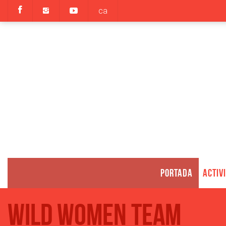
ca
PORTADA
ACTIV
Wild Women Team