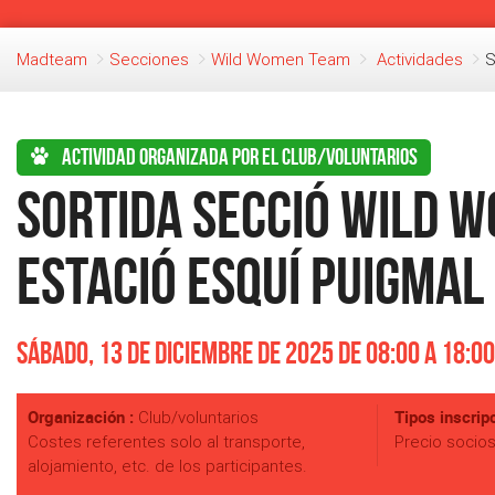
Madteam
Secciones
Wild Women Team
Actividades
S
Actividad organizada por el club/voluntarios
Sortida secció Wild 
Estació Esquí Puigmal
Sábado, 13 de Diciembre de 2025 de 08:00 a 18:00
Organización :
Tipos inscripc
Club/voluntarios
Costes referentes solo al transporte,
Precio socio
alojamiento, etc. de los participantes.