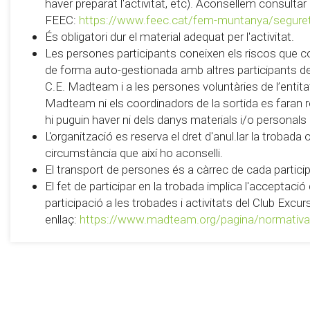
haver preparat l'activitat, etc). Aconsellem consultar
FEEC:
https://www.feec.cat/fem-muntanya/segure
És obligatori dur el material adequat per l'activitat.
Les persones participants coneixen els riscos que c
de forma auto-gestionada amb altres participants de 
C.E. Madteam i a les persones voluntàries de l’entitat 
Madteam ni els coordinadors de la sortida es faran
hi puguin haver ni dels danys materials i/o personals
L'organització es reserva el dret d'anul.lar la trobada
circumstància que així ho aconselli.
El transport de persones és a càrrec de cada partici
El fet de participar en la trobada implica l'acceptaci
participació a les trobades i activitats del Club Exc
enllaç:
https://www.madteam.org/pagina/normativa-