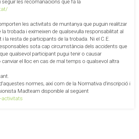
 i seguir les recomanacions que fa la
tat/
omporten les activitats de muntanya que puguin realitzar
la trobada i eximeixen de qualsevulla responsabilitat al
i la resta de participants de la trobada. Ni el C.E.
 responsables sota cap circumstància dels accidents que
 que qualsevol participant pugui tenir o causar
 o canviar el lloc en cas de mal temps o qualsevol altra
pant.
ó d'aquestes normes, així com de la Normativa d'inscripció i
ursionista Madteam disponible al següent
activitats