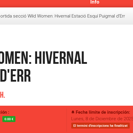
Info
ortida secció Wild Women: Hivernal Estació Esquí Puigmal d'Err
Women: Hivernal
 d'Err
h.
ión :
Fecha límite de inscripción:
s:
Lunes, 8 de Diciembre de 2025 
0.00 €
El termini d'inscripcions ha finalitzat