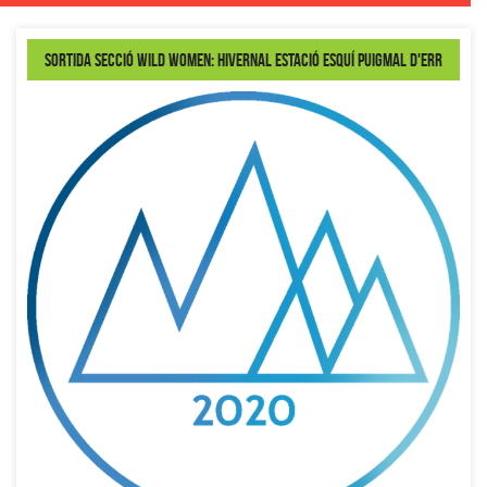
Sortida secció Wild Women: Hivernal Estació Esquí Puigmal d'Err