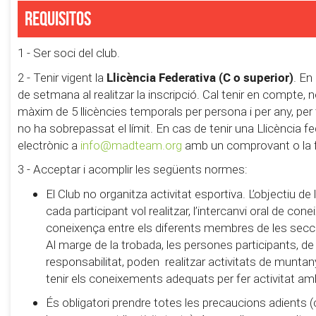
Requisitos
1 - Ser soci del club.
Llicència Federativa (C o superior)
2 - Tenir vigent la
. En
de setmana al realitzar la inscripció. Cal tenir en compte,
màxim de 5 llicències temporals per persona i per any, pe
no ha sobrepassat el límit. En cas de tenir una Llicència fe
electrònic a
info@madteam.org
amb un comprovant o la foto
3 - Acceptar i acomplir les següents normes:
El Club no organitza activitat esportiva. L’objectiu d
cada participant vol realitzar, l’intercanvi oral de con
coneixença entre els diferents membres de les secc
Al marge de la trobada, les persones participants, de
responsabilitat, poden realitzar activitats de muntanya 
tenir els coneixements adequats per fer activitat am
És obligatori prendre totes les precaucions adients (