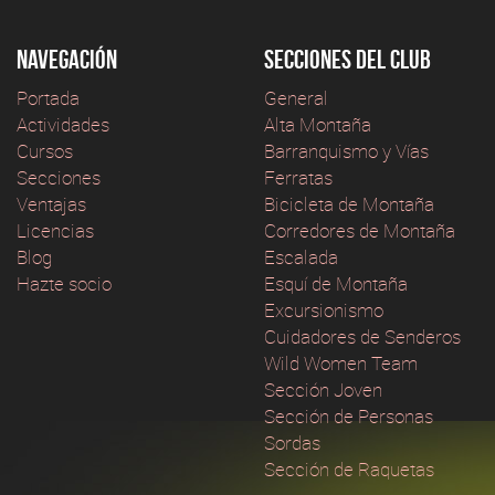
Navegación
Secciones del club
Portada
General
Actividades
Alta Montaña
Cursos
Barranquismo y Vías
Secciones
Ferratas
Ventajas
Bicicleta de Montaña
Licencias
Corredores de Montaña
Blog
Escalada
Hazte socio
Esquí de Montaña
Excursionismo
Cuidadores de Senderos
Wild Women Team
Sección Joven
Sección de Personas
Sordas
Sección de Raquetas