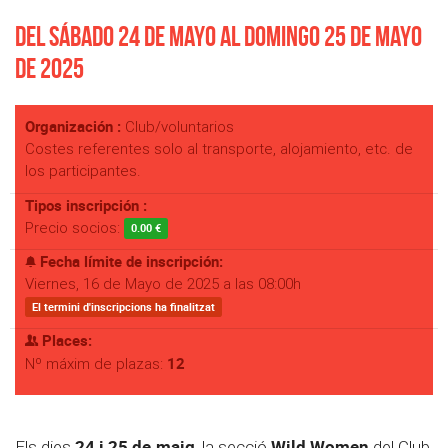
Del Sábado 24 de Mayo al Domingo 25 de Mayo
de 2025
Organización :
Club/voluntarios
Costes referentes solo al transporte, alojamiento, etc. de
los participantes.
Tipos inscripción :
Precio socios:
0.00 €
Fecha límite de inscripción:
Viernes, 16 de Mayo de 2025 a las 08:00h
El termini d'inscripcions ha finalitzat
Places:
12
Nº máxim de plazas:
24 i 25 de maig
Wild Women
Els dies
, la secció
del Club,