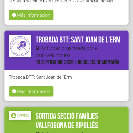
Trobada secció d'Excursionisme: GR-92 Ametlla de Mar
Más información
Trobada BTT: Sant Joan de l'Erm
Actividad organizada por el
club/voluntarios.
19 SEPTIEMBRE 2026 / BICICLETA DE MONTAÑA
Trobada BTT: Sant Joan de l'Erm
Más información
Sortida secció Famílies
Vallfogona de Ripollès