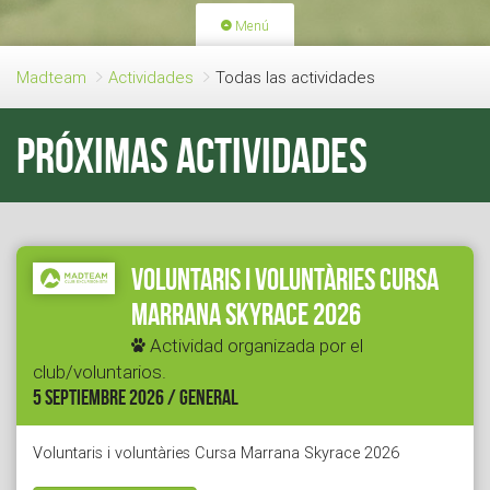
Menú
PORTADA
ACTIVIDADES
Madteam
Actividades
Todas las actividades
LICENCIAS
RENOVACIÓN CUOTA
Próximas actividades
BLOG
QUIEN SOMOS
HAZTE SOCIO
Voluntaris i voluntàries Cursa
Marrana Skyrace 2026
Actividad organizada por el
club/voluntarios.
5 SEPTIEMBRE 2026 / GENERAL
Voluntaris i voluntàries Cursa Marrana Skyrace 2026