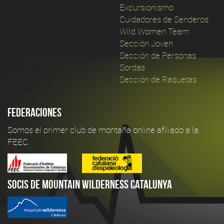
Excursionismo
Cuidadores de Senderos
Wild Women Team
Sección Joven
Sección de Personas
Sordas
Sección de Raquetas
Federaciones
Somos el primer club de montaña online afiliado a la
FEEC.
Socis de Mountain Wilderness Catalunya