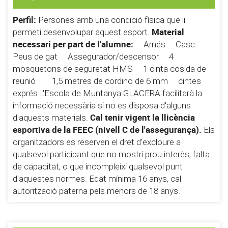
Perfil:
Persones amb una condició física que li
Material
permeti desenvolupar aquest esport.
necessari per part de l'alumne:
Arnés Casc
Peus de gat Assegurador/descensor 4
mosquetons de seguretat HMS 1 cinta cosida de
reunió 1,5 metres de cordino de 6 mm cintes
exprés L'Escola de Muntanya GLACERA facilitarà la
informació necessària si no es disposa d'alguns
Cal tenir vigent la llicència
d'aquests materials.
esportiva de la FEEC (nivell C de l'assegurança).
Els
organitzadors es reserven el dret d'excloure a
qualsevol participant que no mostri prou interès, falta
de capacitat, o que incompleixi qualsevol punt
d'aquestes normes. Edat mínima 16 anys, cal
autorització paterna pels menors de 18 anys.