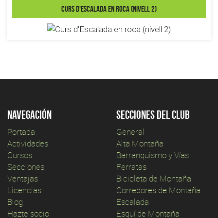
Curs d'Escalada en roca (nivell 2)
Navegación
Secciones del club
Portada
General
Actividades
Alta Montaña
Cursos
Barranquismo y Vías
Secciones
Ferratas
Ventajas
Bicicleta de Montaña
Licencias
Corredores de Montaña
Blog
Escalada
Hazte socio
Esquí de Montaña