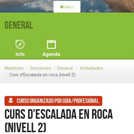
Menú
PORTADA
ACTIVIDADES
General
LICENCIAS
RENOVACIÓN CUOTA
BLOG
QUIEN SOMOS
Info
Agenda
HAZTE SOCIO
Madteam
Secciones
General
Actividades
Curs d'Escalada en roca (nivell 2)
Curso organizado por guia/profesional
Curs d'Escalada en roca
(nivell 2)