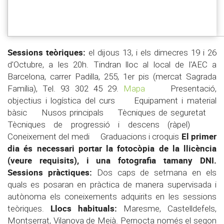
Sessions teòriques:
el dijous 13, i els dimecres 19 i 26
d'Octubre, a les 20h. Tindran lloc al local de l'AEC a
Barcelona, carrer Padilla, 255, 1er pis (mercat Sagrada
Família), Tel. 93 302 45 29.
Mapa
Presentació,
objectius i logística del curs Equipament i material
bàsic Nusos principals Tècniques de seguretat
Tècniques de progressió i descens (ràpel)
El primer
Coneixement del medi Graduacions i croquis
dia és necessari portar la fotocòpia de la llicència
(veure requisits), i una fotografia tamany DNI.
Sessions pràctiques:
Dos caps de setmana en els
quals es posaran en pràctica de manera supervisada i
autònoma els coneixements adquirits en les sessions
Llocs habituals:
teòriques.
Maresme, Castelldefels,
Montserrat, Vilanova de Meià. Pernocta només el segon