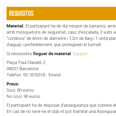
Requisitos
Material:
El participant ha de dur neoprè de barrancs, arn
amb mosquetons de seguretat, casc d’escalada, 2 vuit
“cordinos” de 6mm de diàmetre i 1,2m de llarg i 1 cinta pla
d’aigua), i preferiblement, que protegeixin el turmell.
lloguer de material
Si necessites
:
Equipa't
Plaça Paul Claudel, 2
08031 Barcelona
Telèfon: 93.1876518 - Ernest
Preus:
Soci: 80 euros
No soci: 90 euros
El participant ha de disposar d’assegurança que cobreixi e
En cas de no tenir-ne el club et pot tramitar una Asseguranç