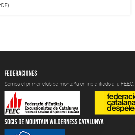
PDF)
Federaciones
Somos el primer club de montaña online afiliado a la FEEC.
Socis de Mountain Wilderness Catalunya