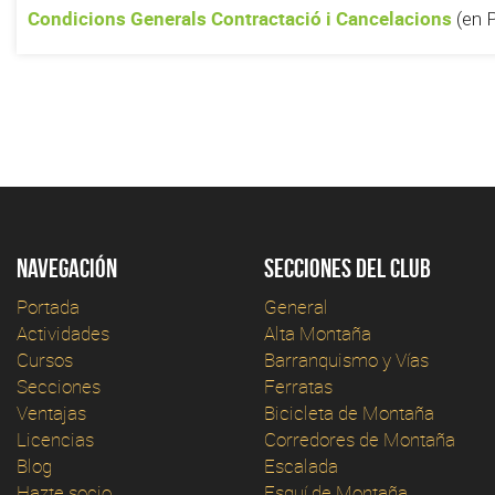
Condicions Generals Contractació i Cancelacions
(en 
Navegación
Secciones del club
Portada
General
Actividades
Alta Montaña
Cursos
Barranquismo y Vías
Secciones
Ferratas
Ventajas
Bicicleta de Montaña
Licencias
Corredores de Montaña
Blog
Escalada
Hazte socio
Esquí de Montaña