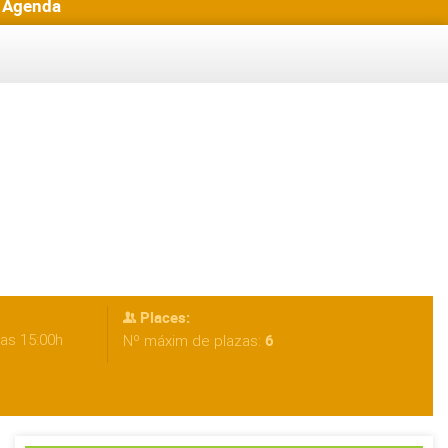
Agenda
Places:
las 15:00h
6
Nº máxim de plazas: