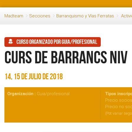
Madteam
Secciones
Barranquismo y Vías Ferratas
Activ
Curso organizado por guia/profesional
Curs de Barrancs niv 
14, 15 de julio de 2018
Organización :
Tipos inscripc
Guia/profesional
Precio socio
Precio no so
(Pot variar sego