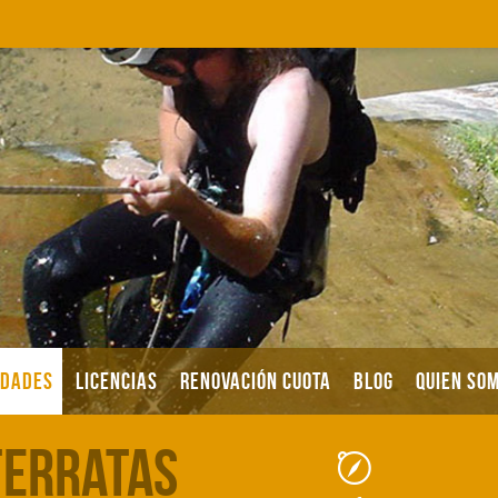
IDADES
LICENCIAS
RENOVACIÓN CUOTA
BLOG
QUIEN SO
Ferratas