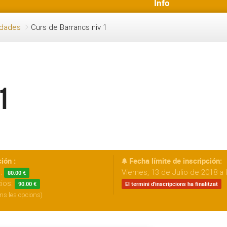
Info
idades
Curs de Barrancs niv 1
1
ión :
Fecha límite de inscripción:
s:
Viernes, 13 de Julio de 2018 a 
80.00 €
cios:
90.00 €
El termini d'inscripcions ha finalitzat
ns les opcions)