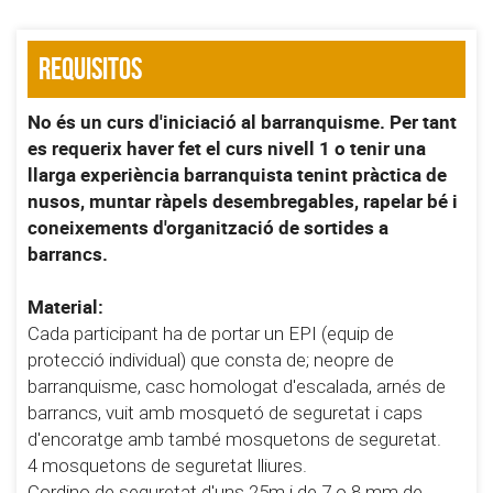
Requisitos
No és un curs d'iniciació al barranquisme. Per tant
es requerix haver fet el curs nivell 1 o tenir una
llarga experiència barranquista tenint pràctica de
nusos, muntar ràpels desembregables, rapelar bé i
coneixements d'organització de sortides a
barrancs.
Material:
Cada participant ha de portar un EPI (equip de
protecció individual) que consta de; neopre de
barranquisme, casc homologat d'escalada, arnés de
barrancs, vuit amb mosquetó de seguretat i caps
d'encoratge amb també mosquetons de seguretat.
4 mosquetons de seguretat lliures.
Cordino de seguretat d'uns 25m i de 7 o 8 mm de