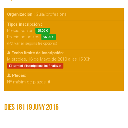
Organización :
Guia/profesional
Tipos inscripción :
Precio socios:
85.00 €
Precio no socios:
95.00 €
(Pot variar segons les opcions)
Fecha límite de inscripción:
Miércoles, 16 de Mayo de 2018 a las 15:00h
El termini d'inscripcions ha finalitzat
Places:
6
Nº máxim de plazas:
Dies 18 i 19 juny 2016