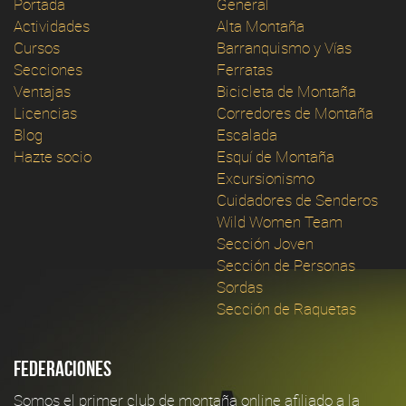
Portada
General
Actividades
Alta Montaña
Cursos
Barranquismo y Vías
Secciones
Ferratas
Ventajas
Bicicleta de Montaña
Licencias
Corredores de Montaña
Blog
Escalada
Hazte socio
Esquí de Montaña
Excursionismo
Cuidadores de Senderos
Wild Women Team
Sección Joven
Sección de Personas
Sordas
Sección de Raquetas
Federaciones
Somos el primer club de montaña online afiliado a la