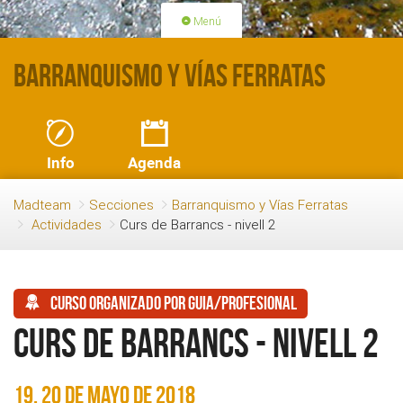
Menú
PORTADA
ACTIVIDADES
Barranquismo y Vías Ferratas
LICENCIAS
RENOVACIÓN CUOTA
BLOG
QUIEN SOMOS
Info
Agenda
HAZTE SOCIO
Madteam
Secciones
Barranquismo y Vías Ferratas
Actividades
Curs de Barrancs - nivell 2
Curso organizado por guia/profesional
Curs de Barrancs - nivell 2
19, 20 de mayo de 2018