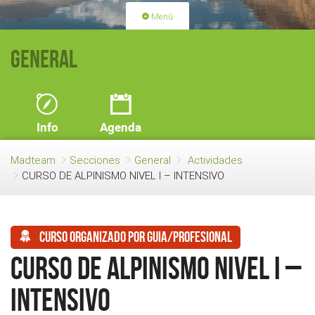
Menú
PORTADA
ACTIVIDADES
General
LICENCIAS
RENOVACIÓN CUOTA
BLOG
QUIEN SOMOS
Info
Agenda
HAZTE SOCIO
Madteam
Secciones
General
Actividades
CURSO DE ALPINISMO NIVEL I – INTENSIVO
Curso organizado por guia/profesional
CURSO DE ALPINISMO NIVEL I –
INTENSIVO