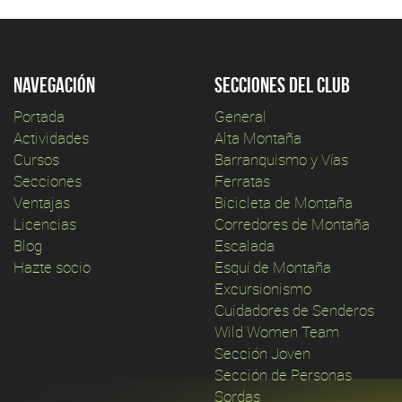
Navegación
Secciones del club
Portada
General
Actividades
Alta Montaña
Cursos
Barranquismo y Vías
Secciones
Ferratas
Ventajas
Bicicleta de Montaña
Licencias
Corredores de Montaña
Blog
Escalada
Hazte socio
Esquí de Montaña
Excursionismo
Cuidadores de Senderos
Wild Women Team
Sección Joven
Sección de Personas
Sordas