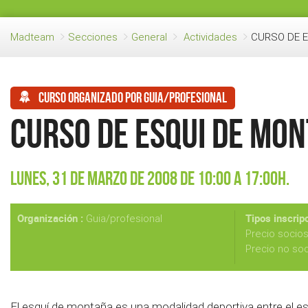
Madteam
Secciones
General
Actividades
CURSO DE 
Curso organizado por guia/profesional
CURSO DE ESQUI DE MO
Lunes, 31 de Marzo de 2008 de 10:00 a 17:00h.
Organización :
Tipos inscripc
Guia/profesional
Precio socio
Precio no so
El esquí de montaña es una modalidad deportiva entre el esq