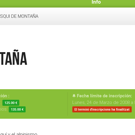
Info
ESQUI DE MONTAÑA
NTAÑA
ión :
Fecha límite de inscripción:
s:
Lunes, 24 de Marzo de 2008 a 
125.00 €
cios:
135.00 €
El termini d'inscripcions ha finalitzat
uí y el alpinismo.