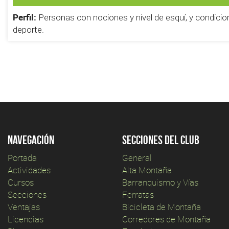
Perfil:
Personas con nociones y nivel de esquí, y condicio
deporte.
Navegación
Secciones del club
Portada
General
Actividades
Alta Montaña
Cursos
Barranquismo y Vías
Secciones
Ferratas
Ventajas
Bicicleta de Montaña
Licencias
Corredores de Montaña