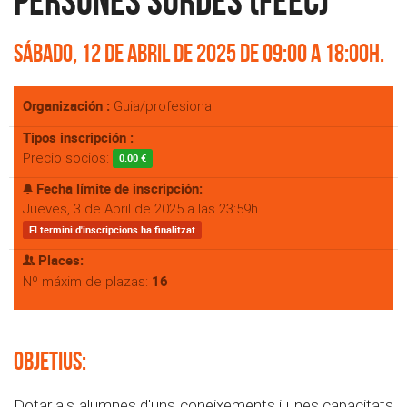
persones sordes (FEEC)
Sábado, 12 de Abril de 2025 de 09:00 a 18:00h.
Organización :
Guia/profesional
Tipos inscripción :
Precio socios:
0.00 €
Fecha límite de inscripción:
Jueves, 3 de Abril de 2025 a las 23:59h
El termini d'inscripcions ha finalitzat
Places:
16
Nº máxim de plazas:
OBJETIUS:
Dotar als alumnes d'uns coneixements i unes capacitats