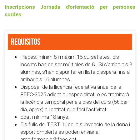
Inscripcions Jornada d'orientació per persones
sordes
Requisitos
Places: mínim 8 i màxim 16 cursetistes. Els
inscrits han de ser múltiples de 8. Si s’arriba als 8
alumnes, s’han d’apuntar en llista d’espera fins a
arribar als 16 alumnes.
Disposar de la llicència federativa anual de la
FEEC-2025 adient a l’especialitat, o es tramitarà
la llicència temporal per als dies del curs (5€ per
dia, aprox) a l’entitat que faci l’activitat.
Edat mínima 18 anys.
Els fulls del TEST 1 i de la subvenció de la dona i
esport omplerts es poden enviar a
area.formacio@feec.cat