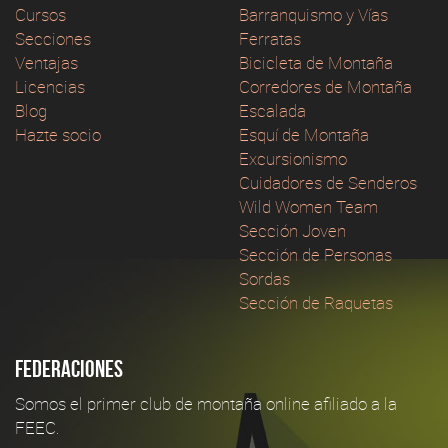
Cursos
Barranquismo y Vías
Secciones
Ferratas
Ventajas
Bicicleta de Montaña
Licencias
Corredores de Montaña
Blog
Escalada
Hazte socio
Esquí de Montaña
Excursionismo
Cuidadores de Senderos
Wild Women Team
Sección Joven
Sección de Personas
Sordas
Sección de Raquetas
Federaciones
Somos el primer club de montaña online afiliado a la
FEEC.