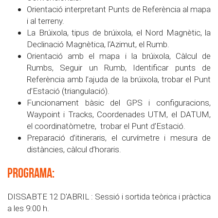
Orientació interpretant Punts de Referència al mapa
i al terreny.
La Brúixola, tipus de brúixola, el Nord Magnètic, la
Declinació Magnètica, l‘Azimut, el Rumb.
Orientació amb el mapa i la brúixola, Càlcul de
Rumbs, Seguir un Rumb, Identificar punts de
Referència amb l’ajuda de la brúixola, trobar el Punt
d’Estació (triangulació).
Funcionament bàsic del GPS i configuracions,
Waypoint i Tracks, Coordenades UTM, el DATUM,
el coordinatòmetre, trobar el Punt d’Estació.
Preparació d’itineraris, el curvímetre i mesura de
distàncies, càlcul d’horaris.
pROGRAMA:
DISSABTE 12 D'ABRIL : Sessió i sortida teòrica i pràctica
a les 9:00 h.