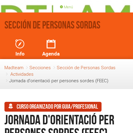
Menú
PORTADA
ACTIVIDADES
Sección de Personas Sordas
LICENCIAS
RENOVACIÓN CUOTA
BLOG
QUIEN SOMOS
Info
Agenda
HAZTE SOCIO
Madteam
Secciones
Sección de Personas Sordas
Actividades
Jornada d'orientació per persones sordes (FEEC)
Curso organizado por guia/profesional
Jornada d'orientació per