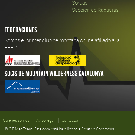
Sordas
Sección de Raquetas
Federaciones
Somos el primer club de montaña online afiliado a la
FEEC.
Socis de Mountain Wilderness Catalunya
Quienes somos
Aviso legal
Contactar
© C.E.MadTeam. Esta obra está bajo licencia Creative Commons