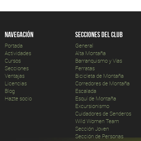
Navegación
Secciones del club
Portada
General
Actividades
Alta Montaña
Cursos
Barranquismo y Vías
Secciones
Ferratas
Ventajas
Bicicleta de Montaña
Licencias
Corredores de Montaña
Blog
Escalada
Hazte socio
Esquí de Montaña
Excursionismo
Cuidadores de Senderos
Wild Women Team
Sección Joven
Sección de Personas