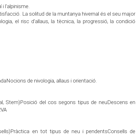
i l'alpinisme.
tisfacció. La solitud de la muntanya hivernal és el seu major
a, el risc d'allaus, la tècnica, la progressió, la condició
aNocions de nivologia, allaus i orientació.
al, Stem)Posició del cos segons tipus de neuDescens en
RVA
ells)Pràctica en tot tipus de neu i pendentsConsells de