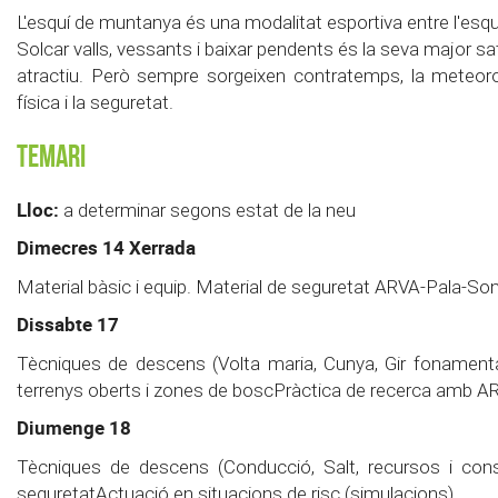
L'esquí de muntanya és una modalitat esportiva entre l'esquí 
Solcar valls, vessants i baixar pendents és la seva major sa
atractiu. Però sempre sorgeixen contratemps, la meteorologi
física i la seguretat.
Temari
Lloc:
a determinar segons estat de la neu
Dimecres 14 Xerrada
Material bàsic i equip. Material de seguretat ARVA-Pala-Sond
Dissabte 17
Tècniques de descens (Volta maria, Cunya, Gir fonament
terrenys oberts i zones de boscPràctica de recerca amb A
Diumenge 18
Tècniques de descens (Conducció, Salt, recursos i cons
seguretatActuació en situacions de risc (simulacions)