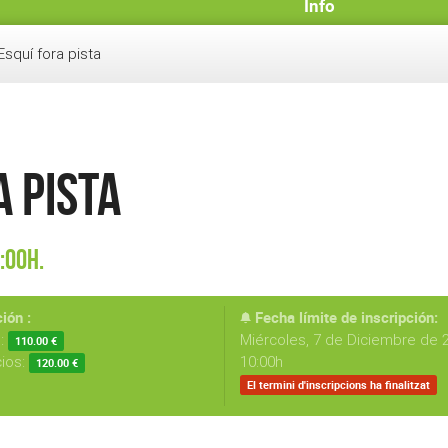
Info
squí fora pista
 pista
:00h.
ión :
Fecha límite de inscripción:
s:
Miércoles, 7 de Diciembre de 2
110.00 €
cios:
10:00h
120.00 €
El termini d'inscripcions ha finalitzat