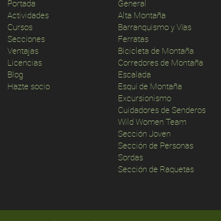
Portada
General
Actividades
Alta Montaña
Cursos
Barranquismo y Vías
Secciones
Ferratas
Ventajas
Bicicleta de Montaña
Licencias
Corredores de Montaña
Blog
Escalada
Hazte socio
Esquí de Montaña
Excursionismo
Cuidadores de Senderos
Wild Women Team
Sección Joven
Sección de Personas
Sordas
Sección de Raquetas