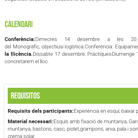
Calendari
Conferència:
Dimecres 14 desembre a les 20.00 
del Monogràfic, objectiusi logística.Conferència: Equipamen
la llicència.
Dissabte 17 desembre; PràctiquesDiumenge 1
concretarem el lloc.
Requisitos
Requisits dels participants:
Experiència en esquí, baixar 
Material necessari:
Esquís amb fixació de muntanya, Ganive
muntanya, bastons, casc, piolet,grampons, arva, pala i son
crema solar.