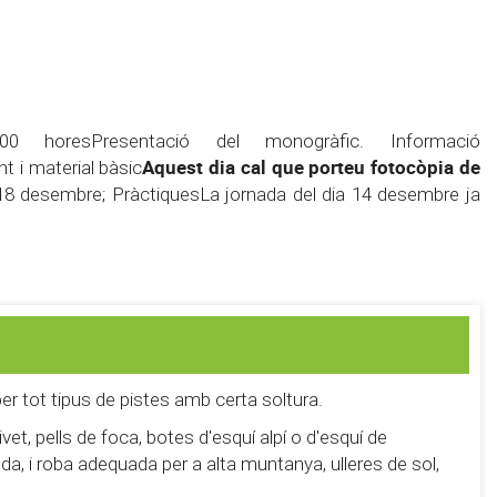
horesPresentació del monogràfic. Informació
Aquest dia cal que porteu fotocòpia de
t i material bàsic
8 desembre; PràctiquesLa jornada del dia 14 desembre ja
per tot tipus de pistes amb certa soltura.
t, pells de foca, botes d'esquí alpí o d'esquí de
da, i roba adequada per a alta muntanya, ulleres de sol,