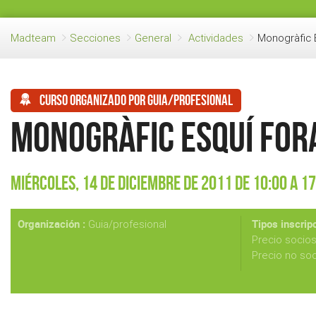
Madteam
Secciones
General
Actividades
Monogràfic E
Curso organizado por guia/profesional
Monogràfic Esquí fora
Miércoles, 14 de Diciembre de 2011 de 10:00 a 17
Organización :
Tipos inscripc
Guia/profesional
Precio socio
Precio no so