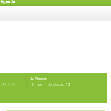
Agenda
Places:
011 a las
12
Nº máxim de plazas: