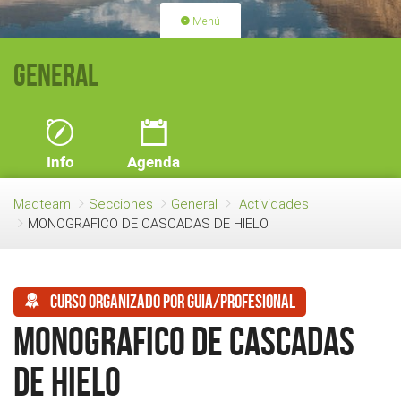
Menú
PORTADA
ACTIVIDADES
General
LICENCIAS
RENOVACIÓN CUOTA
BLOG
QUIEN SOMOS
Info
Agenda
HAZTE SOCIO
Madteam
Secciones
General
Actividades
MONOGRAFICO DE CASCADAS DE HIELO
Curso organizado por guia/profesional
MONOGRAFICO DE CASCADAS
DE HIELO