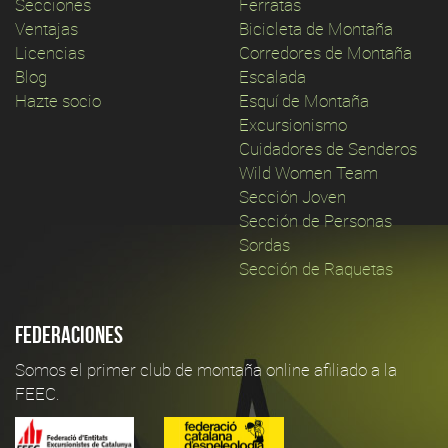
Secciones
Ferratas
Ventajas
Bicicleta de Montaña
Licencias
Corredores de Montaña
Blog
Escalada
Hazte socio
Esquí de Montaña
Excursionismo
Cuidadores de Senderos
Wild Women Team
Sección Joven
Sección de Personas
Sordas
Sección de Raquetas
Federaciones
Somos el primer club de montaña online afiliado a la
FEEC.