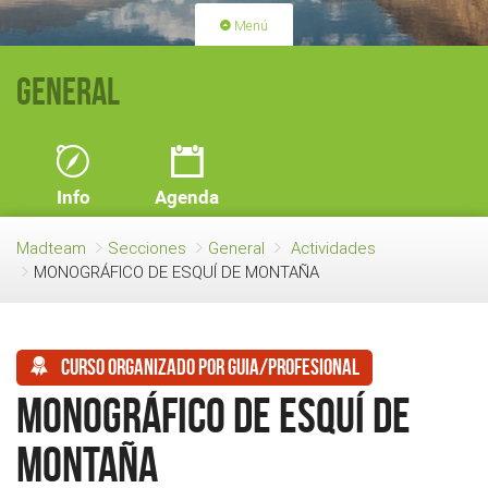
Menú
PORTADA
ACTIVIDADES
General
LICENCIAS
RENOVACIÓN CUOTA
BLOG
QUIEN SOMOS
Info
Agenda
HAZTE SOCIO
Madteam
Secciones
General
Actividades
MONOGRÁFICO DE ESQUÍ DE MONTAÑA
Curso organizado por guia/profesional
MONOGRÁFICO DE ESQUÍ DE
MONTAÑA