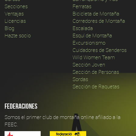
Secciones
Ferratas
Ventajas
Bicicleta de Montaña
Licencias
Corredores de Montaña
Blog
Escalada
Hazte socio
Esquí de Montaña
Excursionismo
Cuidadores de Senderos
Wild Women Team
Sección Joven
Sección de Personas
Sordas
Sección de Raquetas
Federaciones
Somos el primer club de montaña online afiliado a la
FEEC.