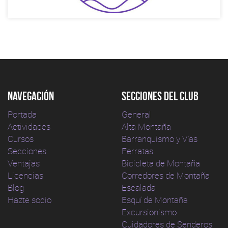
Navegación
Secciones del club
Portada
General
Actividades
Alta Montaña
Cursos
Barranquismo y Vías
Secciones
Ferratas
Ventajas
Bicicleta de Montaña
Licencias
Corredores de Montaña
Blog
Escalada
Hazte socio
Esquí de Montaña
Excursionismo
Cuidadores de Senderos