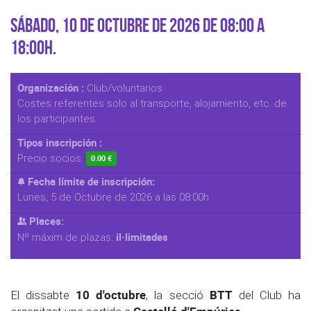
Sábado, 10 de Octubre de 2026 de 08:00 a
18:00h.
Organización :
Club/voluntarios
Costes referentes solo al transporte, alojamiento, etc. de
los participantes.
Tipos inscripción :
Precio socios:
0.00 €
Fecha límite de inscripción:
Lunes, 5 de Octubre de 2026 a las 08:00h
Places:
il·limitades
Nº máxim de plazas:
10 d'octubre
BTT
El dissabte
, la secció
del Club ha