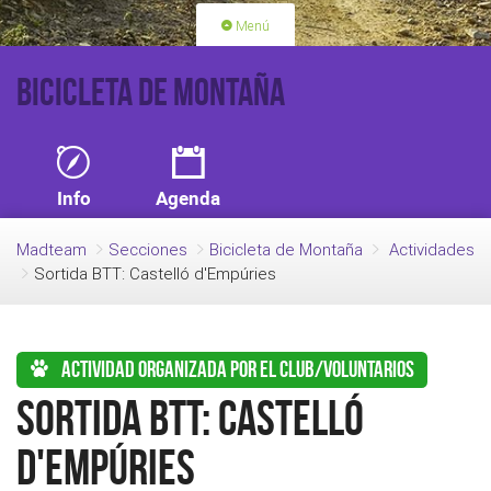
Menú
PORTADA
ACTIVIDADES
Bicicleta de Montaña
LICENCIAS
RENOVACIÓN CUOTA
BLOG
QUIEN SOMOS
Info
Agenda
HAZTE SOCIO
Madteam
Secciones
Bicicleta de Montaña
Actividades
Sortida BTT: Castelló d'Empúries
Actividad organizada por el club/voluntarios
Sortida BTT: Castelló
d'Empúries