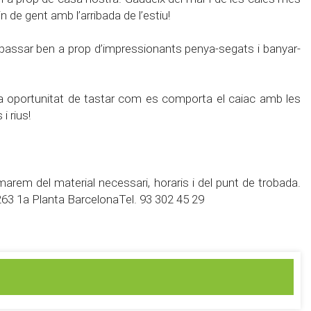
de gent amb l’arribada de l’estiu!
 passar ben a prop d’impressionants penya-segats i banyar-
la oportunitat de tastar com es comporta el caiac amb les
i rius!
rmarem del material necessari, horaris i del punt de trobada.
-263 1a Planta BarcelonaTel. 93 302 45 29