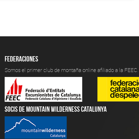
Federaciones
Somos el primer club de montaña online afiliado a la FEEC.
Socis de Mountain Wilderness Catalunya