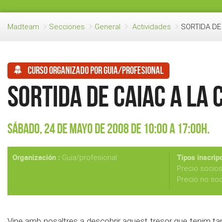
Madteam
Secciones
General
Actividades
SORTIDA DE
Curso organizado por guia/profesional
SORTIDA DE CAIAC A LA
Sábado, 24 de Mayo de 2008 de 10:00 a 17:00h.
Organización :
Tipos inscripc
Guia/profesional
Precio socio
Precio no so
Vine amb nosaltres a descobrir aquest tresor que tenim tan