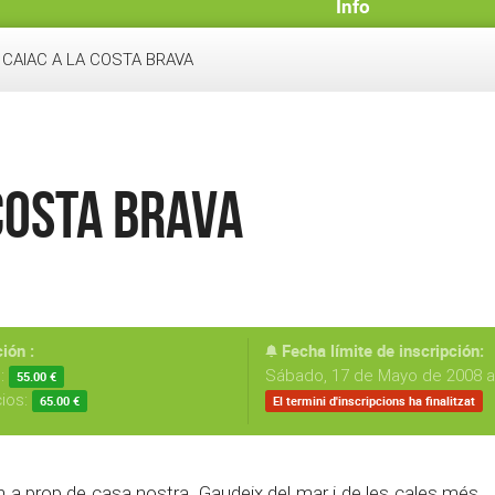
Info
 CAIAC A LA COSTA BRAVA
 COSTA BRAVA
ión :
Fecha límite de inscripción:
s:
Sábado, 17 de Mayo de 2008 a 
55.00 €
cios:
65.00 €
El termini d'inscripcions ha finalitzat
 a prop de casa nostra. Gaudeix del mar i de les cales més