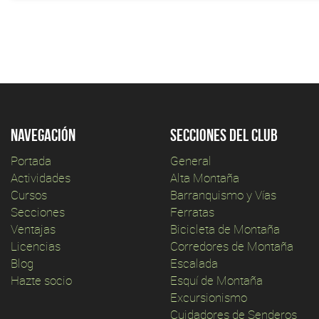
Navegación
Secciones del club
Portada
General
Actividades
Alta Montaña
Cursos
Barranquismo y Vías
Secciones
Ferratas
Ventajas
Bicicleta de Montaña
Licencias
Corredores de Montaña
Blog
Escalada
Hazte socio
Esquí de Montaña
Excursionismo
Cuidadores de Senderos