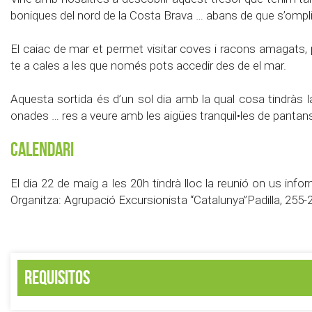
boniques del nord de la Costa Brava … abans de que s’omplin 
El caiac de mar et permet visitar coves i racons amagats,
te a cales a les que només pots accedir des de el mar.
Aquesta sortida és d’un sol dia amb la qual cosa tindràs 
onades … res a veure amb les aigües tranquil•les de pantans 
Calendari
El dia 22 de maig a les 20h tindrà lloc la reunió on us info
Organitza: Agrupació Excursionista “Catalunya”Padilla, 255
Requisitos