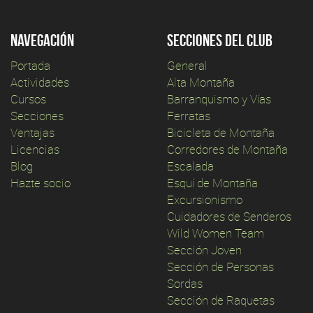
Navegación
Secciones del club
Portada
General
Actividades
Alta Montaña
Cursos
Barranquismo y Vías
Secciones
Ferratas
Ventajas
Bicicleta de Montaña
Licencias
Corredores de Montaña
Blog
Escalada
Hazte socio
Esquí de Montaña
Excursionismo
Cuidadores de Senderos
Wild Women Team
Sección Joven
Sección de Personas
Sordas
Sección de Raquetas