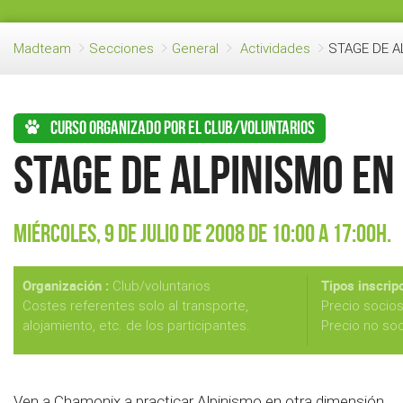
Madteam
Secciones
General
Actividades
STAGE DE A
Curso organizado por el club/voluntarios
STAGE DE ALPINISMO E
Miércoles, 9 de Julio de 2008 de 10:00 a 17:00h.
Organización :
Tipos inscripc
Club/voluntarios
Costes referentes solo al transporte,
Precio socio
alojamiento, etc. de los participantes.
Precio no so
Ven a Chamonix a practicar Alpinismo en otra dimensión.