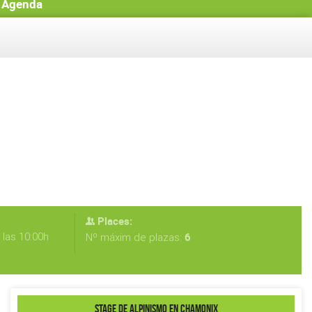
Agenda
Places:
 las 10:00h
6
Nº máxim de plazas:
STAGE DE ALPINISMO EN CHAMONIX