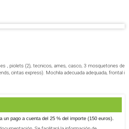
s , piolets (2), tecnicos, arnes, casco, 3 mosquetones de
ends, cintas express). Mochila adecuada adequada, frontal i
a un pago a cuenta del 25 % del importe (150 euros).
y documentación. Se facilitará la información de