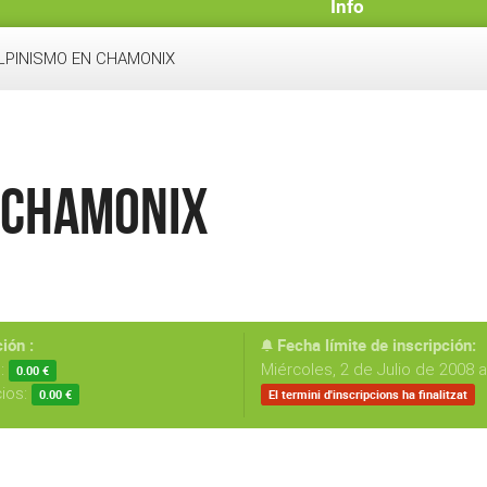
Info
LPINISMO EN CHAMONIX
N CHAMONIX
ión :
Fecha límite de inscripción:
s:
Miércoles, 2 de Julio de 2008 a
0.00 €
cios:
0.00 €
El termini d'inscripcions ha finalitzat