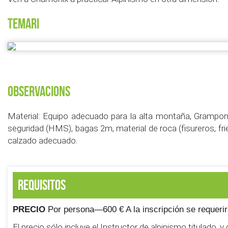
Temari
Observacions
Material: Equipo adecuado para la alta montaña, Grampone
seguridad (HMS), bagas 2m, material de roca (fisureros, fri
calzado adecuado.
Requisitos
PRECIO
Por persona—600 € A la inscripción se requerir
El precio sólo incluye el Instructor de alpinismo titulado, 