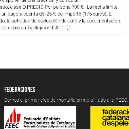
curso, clase D.PRECIO Por persona 700 € . La fecha límite
ará un pago a cuenta del 25 % del importe (175 euros). El
do, la actividad de evaluación de Julio y la documentación.
e lo requieran. background: #FFF; }
Federaciones
Somos el primer club de montaña online afiliado a la FEEC.