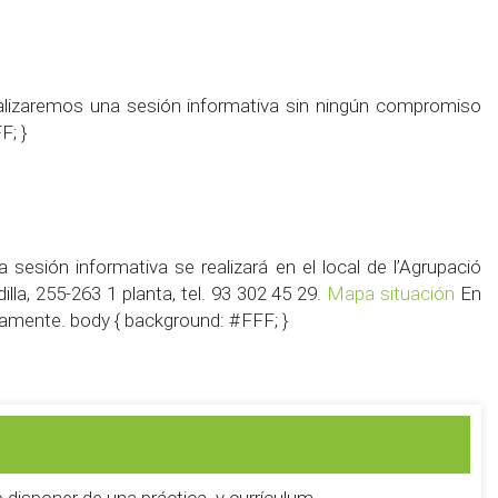
ealizaremos una sesión informativa sin ningún compromiso
F; }
 sesión informativa se realizará en el local de l’Agrupació
lla, 255-263 1 planta, tel. 93 302 45 29.
Mapa situación
En
viamente. body { background: #FFF; }
disponer de una práctica y currículum