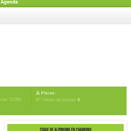
Agenda
Places:
 las 10:00h
6
Nº máxim de plazas:
STAGE DE ALPINISMO EN CHAMONIX