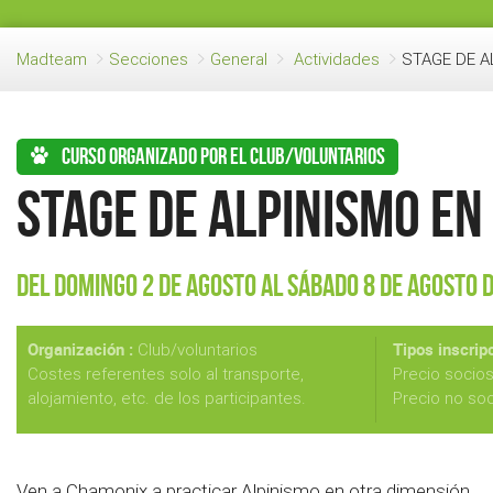
Madteam
Secciones
General
Actividades
STAGE DE A
Curso organizado por el club/voluntarios
STAGE DE ALPINISMO E
Del Domingo 2 de Agosto al Sábado 8 de Agosto 
Organización :
Tipos inscripc
Club/voluntarios
Costes referentes solo al transporte,
Precio socio
alojamiento, etc. de los participantes.
Precio no so
Ven a Chamonix a practicar Alpinismo en otra dimensión.