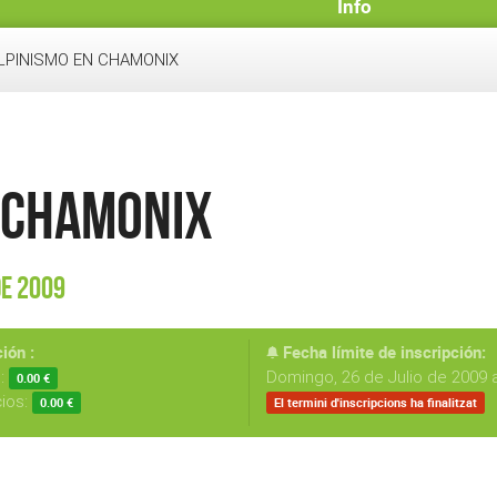
Info
LPINISMO EN CHAMONIX
N CHAMONIX
de 2009
ión :
Fecha límite de inscripción:
s:
Domingo, 26 de Julio de 2009 a
0.00 €
cios:
0.00 €
El termini d'inscripcions ha finalitzat