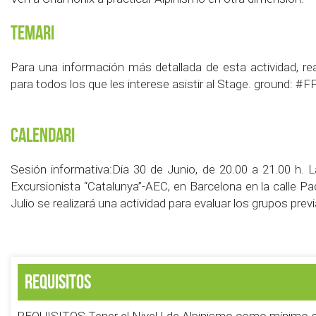
Temari
Para una información más detallada de esta actividad, r
para todos los que les interese asistir al Stage. ground: #FF
Calendari
Sesión informativa:Dia 30 de Junio, de 20.00 a 21.00 h. La
Excursionista “Catalunya”-AEC, en Barcelona en la calle Padi
Julio se realizará una actividad para evaluar los grupos pre
Requisitos
REQUISITOS Tener el Nivel I de Alpinismo como mínimo o 