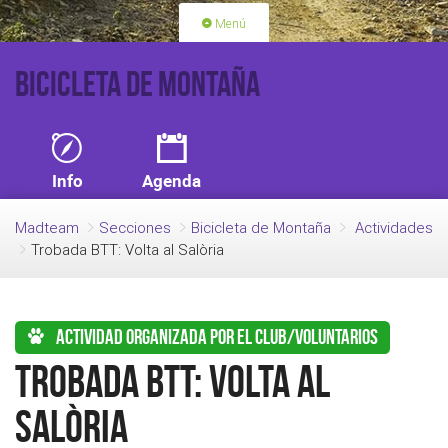
Menú
PORTADA
ACTIVIDADES
Bicicleta de Montaña
LICENCIAS
RENOVACIÓN CUOTA
BLOG
QUIEN SOMOS
Info
Agenda
HAZTE SOCIO
Madteam
Secciones
Bicicleta de Montaña
Actividades
Trobada BTT: Volta al Salòria
Actividad organizada por el club/voluntarios
Trobada BTT: Volta al
Salòria