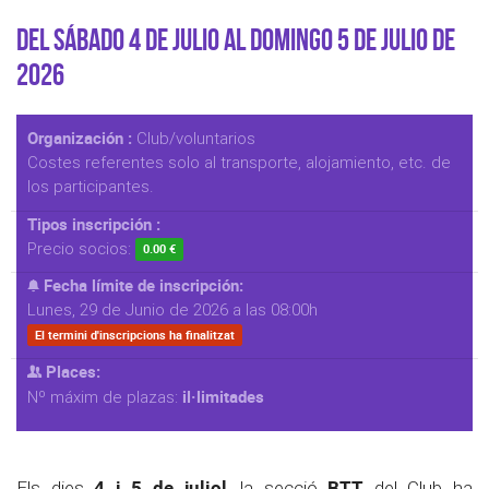
Del Sábado 4 de Julio al Domingo 5 de Julio de
2026
Organización :
Club/voluntarios
Costes referentes solo al transporte, alojamiento, etc. de
los participantes.
Tipos inscripción :
Precio socios:
0.00 €
Fecha límite de inscripción:
Lunes, 29 de Junio de 2026 a las 08:00h
El termini d'inscripcions ha finalitzat
Places:
il·limitades
Nº máxim de plazas:
4 i 5 de juliol
BTT
Els dies
, la secció
del Club ha