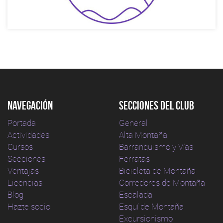
Navegación
Secciones del club
Portada
General
Actividades
Alta Montaña
Cursos
Barranquismo y Vías
Secciones
Ferratas
Ventajas
Bicicleta de Montaña
Licencias
Corredores de Montaña
Blog
Escalada
Hazte socio
Esquí de Montaña
Excursionismo