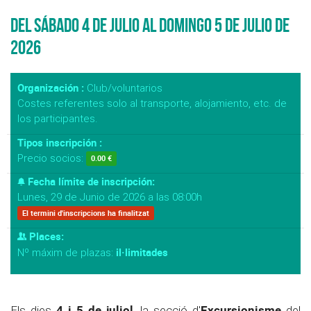
Del Sábado 4 de Julio al Domingo 5 de Julio de
2026
Organización :
Club/voluntarios
Costes referentes solo al transporte, alojamiento, etc. de
los participantes.
Tipos inscripción :
Precio socios:
0.00 €
Fecha límite de inscripción:
Lunes, 29 de Junio de 2026 a las 08:00h
El termini d'inscripcions ha finalitzat
Places:
il·limitades
Nº máxim de plazas:
4 i 5 de juliol
Excursionisme
Els dies
, la secció d'
del