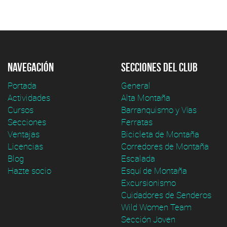
Navegación
Secciones del club
Portada
General
Actividades
Alta Montaña
Cursos
Barranquismo y Vías
Secciones
Ferratas
Ventajas
Bicicleta de Montaña
Licencias
Corredores de Montaña
Blog
Escalada
Hazte socio
Esquí de Montaña
Excursionismo
Cuidadores de Senderos
Wild Women Team
Sección Joven