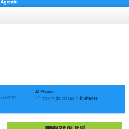
Agenda
Places:
as 08:00h
il·limitades
Nº máxim de plazas:
Trobada SEM: Vall de Boí