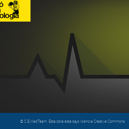
© C.E.MadTeam. Esta obra está bajo licencia Creative Commons