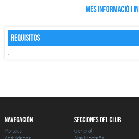
MÉS INFORMACIÓ I I
Requisitos
.
Navegación
Secciones del club
Portada
General
Actividades
Alta Montaña