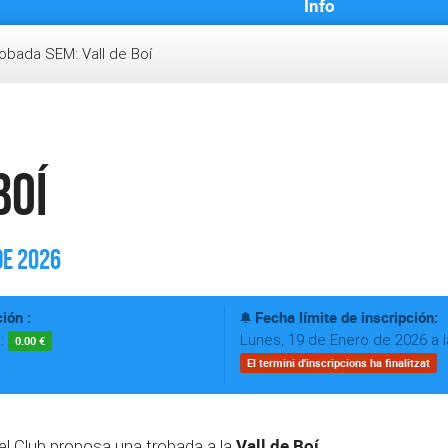
Info
obada SEM: Vall de Boí
Boí
de 2026
ión :
Fecha límite de inscripción:
s:
Lunes, 19 de Enero de 2026 a l
0.00 €
El termini d'inscripcions ha finalitzat
Vall de Boí.
el Club proposa una trobada a la