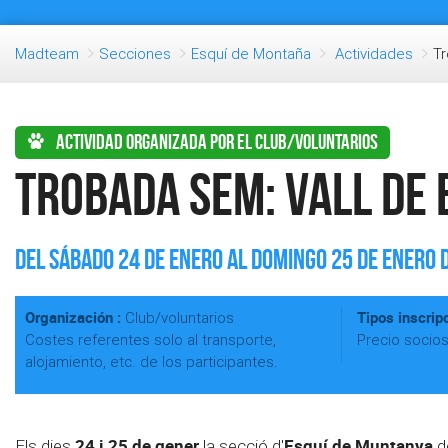
Madteam
Secciones
Esquí de Montaña
Actividades
Tr
Actividad organizada por el club/voluntarios
Trobada SEM: Vall de 
Del Sábado 24 de Enero al Domingo 25 de Enero 
Organización :
Tipos inscripc
Club/voluntarios
Costes referentes solo al transporte,
Precio socio
alojamiento, etc. de los participantes.
24 i 25 de gener
Esquí de Muntanya
Els dies
la secció d'
d