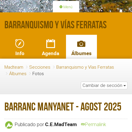
Menú
PORTADA
ACTIVIDADES
Barranquismo y Vías Ferratas
LICENCIAS
RENOVACIÓN CUOTA
BLOG
QUIEN SOMOS
Info
Agenda
Álbumes
HAZTE SOCIO
Madteam
Secciones
Barranquismo y Vías Ferratas
Álbumes
Fotos
Cambiar de sección
Barranc Manyanet - Agost 2025
C.E.MadTeam
Publicado por
Permalink