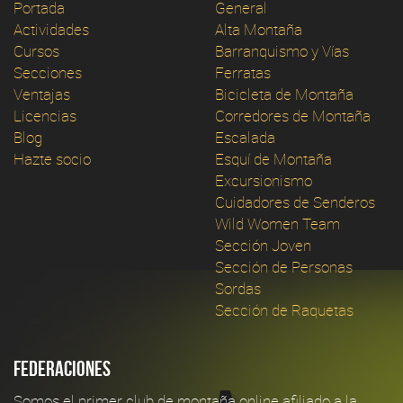
Portada
General
Actividades
Alta Montaña
Cursos
Barranquismo y Vías
Secciones
Ferratas
Ventajas
Bicicleta de Montaña
Licencias
Corredores de Montaña
Blog
Escalada
Hazte socio
Esquí de Montaña
Excursionismo
Cuidadores de Senderos
Wild Women Team
Sección Joven
Sección de Personas
Sordas
Sección de Raquetas
Federaciones
Somos el primer club de montaña online afiliado a la