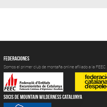
Federaciones
Somos el primer club de montaña online afiliado a la FEEC.
Socis de Mountain Wilderness Catalunya