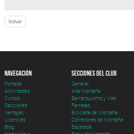
Volver
Navegación
Secciones del club
Portada
General
Actividades
Alta Montaña
Cursos
Barranquismo y Vías
Secciones
Ferratas
Ventajas
Bicicleta de Montaña
Licencias
Corredores de Montaña
Blog
Escalada
Hazte socio
Esquí de Montaña