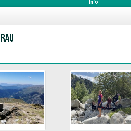
Info
drau