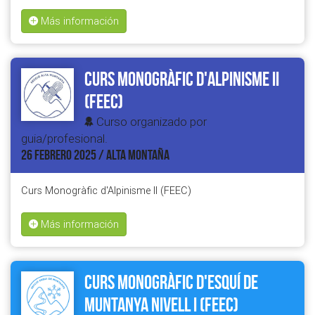
Más información
Curs Monogràfic d'Alpinisme II
(FEEC)
Curso organizado por
guia/profesional.
26 FEBRERO 2025 / ALTA MONTAÑA
Curs Monogràfic d'Alpinisme II (FEEC)
Más información
Curs Monogràfic d'Esquí de
Muntanya Nivell I (FEEC)