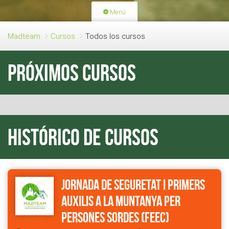
Menú
PORTADA
ACTIVIDADES
Madteam
Cursos
Todos los cursos
LICENCIAS
RENOVACIÓN CUOTA
Próximos cursos
BLOG
QUIEN SOMOS
HAZTE SOCIO
Histórico de cursos
Jornada de Seguretat i Primers
Auxilis a la muntanya per
persones sordes (FEEC)