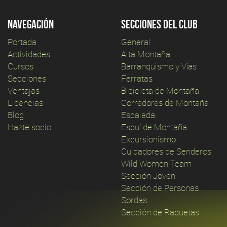
Navegación
Secciones del club
Portada
General
Actividades
Alta Montaña
Cursos
Barranquismo y Vías
Secciones
Ferratas
Ventajas
Bicicleta de Montaña
Licencias
Corredores de Montaña
Blog
Escalada
Hazte socio
Esquí de Montaña
Excursionismo
Cuidadores de Senderos
Wild Women Team
Sección Joven
Sección de Personas
Sordas
Sección de Raquetas