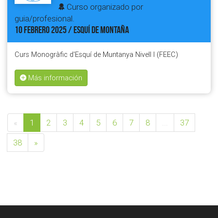
Curso organizado por
guia/profesional.
10 FEBRERO 2025 / ESQUÍ DE MONTAÑA
Curs Monogràfic d'Esquí de Muntanya Nivell I (FEEC)
Más información
«
1
2
3
4
5
6
7
8
...
37
38
»