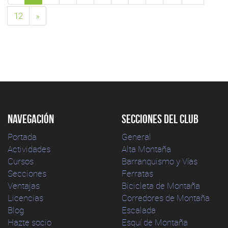
12
»
Navegación
Secciones del club
Portada
General
Actividades
Alta Montaña
Cursos
Barranquismo y Vías
Secciones
Ferratas
Ventajas
Bicicleta de Montaña
Licencias
Corredores de Montaña
Blog
Escalada
Hazte socio
Esquí de Montaña