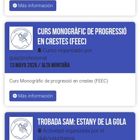
Más información
Curs Monogràfic de progressió
en crestes (FEEC)
Curso organizado por
guia/profesional.
13 MAYO 2026 / ALTA MONTAÑA
Curs Monogràfic de progressió en crestes (FEEC)
Más información
Trobada SAM: Estany de la Gola
Actividad organizada por el
club/voluntarios.