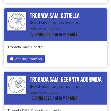
Trobada SAM: Cotiella
Actividad organizada por el
club/voluntarios.
27 JUNIO 2026 / ALTA MONTAÑA
Trobada SAM: Cotiella
Más información
Trobada SAM: Geganta Adormida
Actividad organizada por el
club/voluntarios.
13 JUNIO 2026 / ALTA MONTAÑA
Trobada SAM: Geganta Adormida