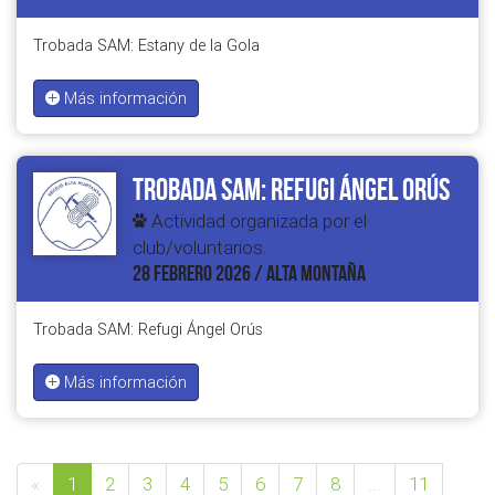
Trobada SAM: Estany de la Gola
Más información
Trobada SAM: Refugi Ángel Orús
Actividad organizada por el
club/voluntarios.
28 FEBRERO 2026 / ALTA MONTAÑA
Trobada SAM: Refugi Ángel Orús
Más información
«
1
2
3
4
5
6
7
8
...
11