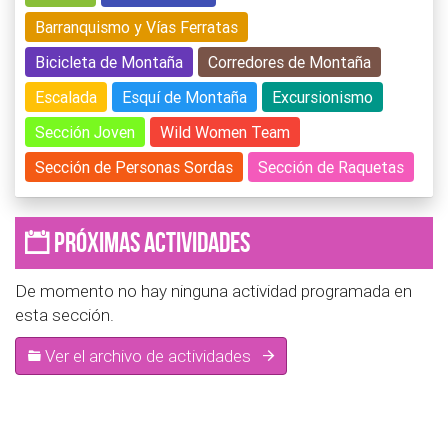
31
1
2
3
4
5
6
Barranquismo y Vías Ferratas
Bicicleta de Montaña
Corredores de Montaña
Escalada
Esquí de Montaña
Excursionismo
Sección Joven
Wild Women Team
Sección de Personas Sordas
Sección de Raquetas
Próximas actividades
De momento no hay ninguna actividad programada en
esta sección.
Ver el archivo de actividades