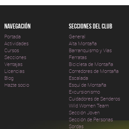
Navegación
Secciones del club
Portada
General
Actividades
Alta Montaña
Cursos
Barranquismo y Vías
Secciones
Ferratas
Ventajas
Bicicleta de Montaña
Licencias
Corredores de Montaña
Blog
Escalada
Hazte socio
Esquí de Montaña
Excursionismo
Cuidadores de Senderos
Wild Women Team
Sección Joven
Sección de Personas
Sordas