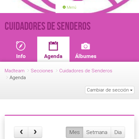
Menú
PORTADA
ACTIVIDADES
Cuidadores de Senderos
LICENCIAS
RENOVACIÓN CUOTA
BLOG
QUIEN SOMOS
Info
Agenda
Álbumes
HAZTE SOCIO
Madteam
Secciones
Cuidadores de Senderos
Agenda
Cambiar de sección
Mes
Setmana
Dia