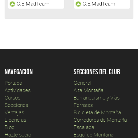
C.E.MadTeam
C.E.MadTeam
Navegación
Secciones del club
Portada
General
Actividades
Alta Montaña
Cursos
Barranquismo y Vías
Secciones
Ferratas
Ventajas
Bicicleta de Montaña
Licencias
Corredores de Montaña
Blog
Escalada
Hazte socio
Esquí de Montaña