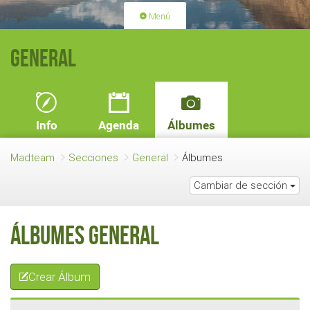
Menú
PORTADA
ACTIVIDADES
General
LICENCIAS
RENOVACIÓN CUOTA
BLOG
QUIEN SOMOS
Info
Agenda
Álbumes
HAZTE SOCIO
Madteam
Secciones
General
Álbumes
Cambiar de sección
Álbumes General
Crear Álbum