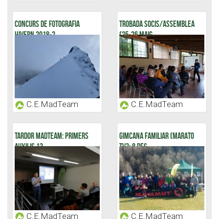
CONCURS DE FOTOGRAFIA
TROBADA SOCIS/ASSEMBLEA
HIVERN 2018-2...
(25-26 MAIG...
C.E.MadTeam
C.E.MadTeam
TARDOR MADTEAM: PRIMERS
GIMCANA FAMILIAR (MARATO
AUXILIS 13...
TV3: 8 DES...
C.E.MadTeam
C.E.MadTeam