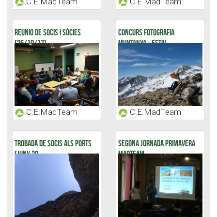
C.E.MadTeam
C.E.MadTeam
REUNIO DE SOCIS I SÒCIES
CONCURS FOTOGRAFIA
(26/10/17)
MUNTANYA - ESTIU...
C.E.MadTeam
C.E.MadTeam
TROBADA DE SOCIS ALS PORTS
SEGONA JORNADA PRIMAVERA
(JUNY 20...
MADTEAM