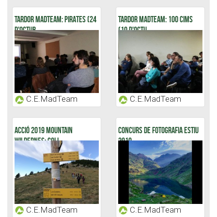
TARDOR MADTEAM: PIRATES (24
TARDOR MADTEAM: 100 CIMS
D'OCTUB...
(10 D'OCTU...
C.E.MadTeam
C.E.MadTeam
ACCIÓ 2019 MOUNTAIN
CONCURS DE FOTOGRAFIA ESTIU
WILDERNES: COLL...
2019
C.E.MadTeam
C.E.MadTeam