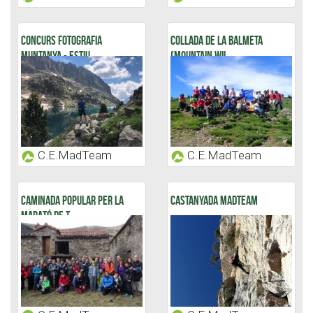
CONCURS FOTOGRAFIA
COLLADA DE LA BALMETA
MUNTANYA - ESTIU...
(MOUNTAIN WIL...
C.E.MadTeam
C.E.MadTeam
CAMINADA POPULAR PER LA
CASTANYADA MADTEAM
MARATÓ DE T...