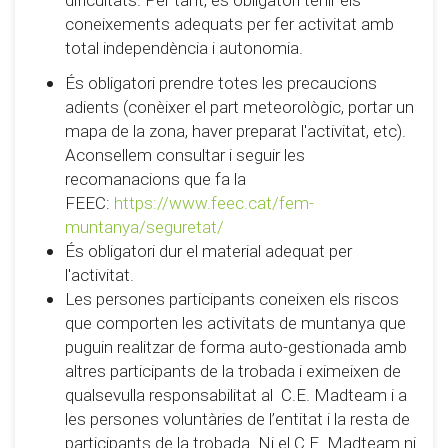
dificultats. Per tant, és obligatori tenir els
coneixements adequats per fer activitat amb
total independència i autonomia.
És obligatori prendre totes les precaucions
adients (conèixer el part meteorològic, portar un
mapa de la zona, haver preparat l'activitat, etc).
Aconsellem consultar i seguir les
recomanacions que fa la
FEEC:
https://www.feec.cat/fem-
muntanya/seguretat/
És obligatori dur el material adequat per
l'activitat.
Les persones participants coneixen els riscos
que comporten les activitats de muntanya que
puguin realitzar de forma auto-gestionada amb
altres participants de la trobada i eximeixen de
qualsevulla responsabilitat al C.E. Madteam i a
les persones voluntàries de l’entitat i la resta de
participants de la trobada. Ni el C.E. Madteam ni