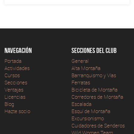
Navegación
Secciones del club
Portada
General
Actividades
Alta Montaña
Cursos
Barranquismo y Vías
Secciones
Ferratas
Ventajas
Bicicleta de Montaña
Licencias
Corredores de Montaña
Blog
Escalada
Hazte socio
Esquí de Montaña
Excursionismo
Cuidadores de Senderos
Wild Women Team