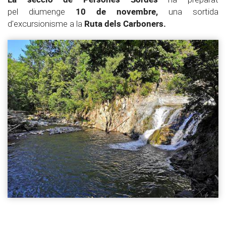
10 de novembre,
pel diumenge
una sortida
Ruta dels Carboners.
d'excursionisme a
la