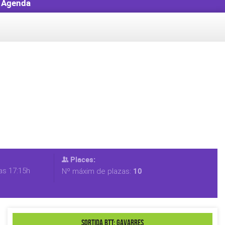
Agenda
Places:
as 17:15h
10
Nº máxim de plazas:
Sortida BTT: Gavarres