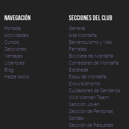
Navegación
Secciones del club
Portada
General
Actividades
Alta Montaña
Cursos
Barranquismo y Vías
Secciones
Ferratas
Ventajas
Bicicleta de Montaña
Licencias
Corredores de Montaña
Blog
Escalada
Hazte socio
Esquí de Montaña
Excursionismo
Cuidadores de Senderos
Wild Women Team
Sección Joven
Sección de Personas
Sordas
Sección de Raquetas