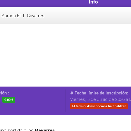
Info
Sortida BTT: Gavarres
ión :
Fecha límite de inscripción:
s:
Viernes, 5 de Junio de 2026 a l
0.00 €
El termini d'inscripcions ha finalitzat
Gavarres.
una sortida a les