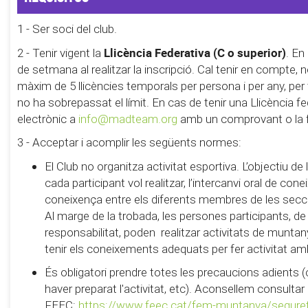
1 - Ser soci del club.
Llicència Federativa (C o superior)
2 - Tenir vigent la
. En
de setmana al realitzar la inscripció. Cal tenir en compte,
màxim de 5 llicències temporals per persona i per any, pe
no ha sobrepassat el límit. En cas de tenir una Llicència fe
electrònic a
info@madteam.org
amb un comprovant o la foto
3 - Acceptar i acomplir les següents normes:
El Club no organitza activitat esportiva. L’objectiu d
cada participant vol realitzar, l’intercanvi oral de con
coneixença entre els diferents membres de les secc
Al marge de la trobada, les persones participants, de
responsabilitat, poden realitzar activitats de muntanya 
tenir els coneixements adequats per fer activitat am
És obligatori prendre totes les precaucions adients (
haver preparat l'activitat, etc). Aconsellem consultar
FEEC:
https://www.feec.cat/fem-muntanya/segure