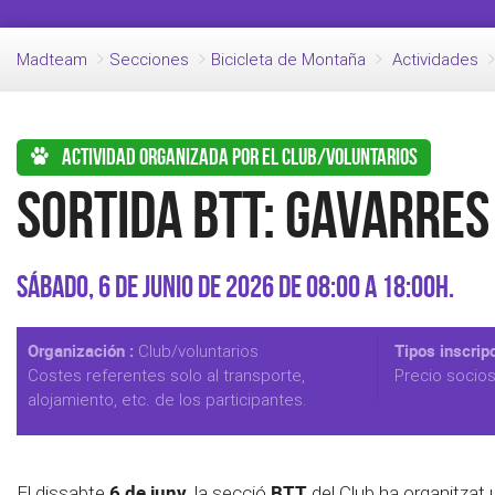
Madteam
Secciones
Bicicleta de Montaña
Actividades
Actividad organizada por el club/voluntarios
Sortida BTT: Gavarres
Sábado, 6 de Junio de 2026 de 08:00 a 18:00h.
Organización :
Tipos inscripc
Club/voluntarios
Costes referentes solo al transporte,
Precio socio
alojamiento, etc. de los participantes.
6 de juny
BTT
El dissabte
, la secció
del Club ha organitzat 