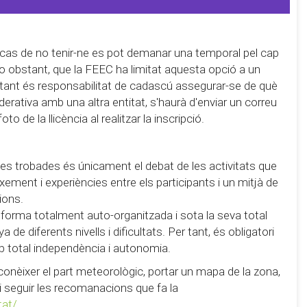
 cas de no tenir-ne es pot demanar una temporal pel cap
 no obstant, que la FEEC ha limitat aquesta opció a un
r tant és responsabilitat de cadascú assegurar-se de què
derativa amb una altra entitat, s'haurà d'enviar un correu
 de la llicència al realitzar la inscripció.
e les trobades és únicament el debat de les activitats que
eixement i experiències entre els participants i un mitjà de
ions.
 forma totalment auto-organitzada i sota la seva total
de diferents nivells i dificultats. Per tant, és obligatori
b total independència i autonomia.
conèixer el part meteorològic, portar un mapa de la zona,
 i seguir les recomanacions que fa la
tat/