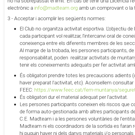
no ha sobrepassat el límit. En cas de tenir una Llicència fe
electrònic a
info@madteam.org
amb un comprovant o la foto
3 - Acceptar i acomplir les següents normes:
El Club no organitza activitat esportiva. L’objectiu d
cada participant vol realitzar, l’intercanvi oral de con
coneixença entre els diferents membres de les secc
Al marge de la trobada, les persones participants, de
responsabilitat, poden realitzar activitats de muntanya 
tenir els coneixements adequats per fer activitat am
És obligatori prendre totes les precaucions adients (
haver preparat l'activitat, etc). Aconsellem consultar
FEEC:
https://www.feec.cat/fem-muntanya/segure
És obligatori dur el material adequat per l'activitat.
Les persones participants coneixen els riscos que c
de forma auto-gestionada amb altres participants de 
C.E. Madteam i a les persones voluntàries de l’entitat 
Madteam ni els coordinadors de la sortida es faran
hi puguin haver ni dels danys materials i/o personals