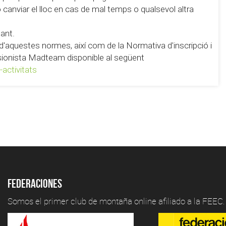
 o canviar el lloc en cas de mal temps o qualsevol altra
pant.
ó d'aquestes normes, així com de la Normativa d'inscripció i
ursionista Madteam disponible al següent
activitats
Federaciones
Somos el primer club de montaña online afiliado a la FEEC.