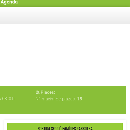
Agenda
Places:
s 08:00h
15
Nº máxim de plazas:
Sortida secció Famílies Garrotxa