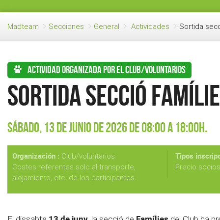
Madteam
Secciones
General
Actividades
Sortida secc
Actividad organizada por el club/voluntarios
Sortida secció Famíli
Sábado, 13 de Junio de 2026 de 08:00 a 18:00h.
Organización :
Tipos inscripc
Club/voluntarios
Costes referentes solo al transporte,
Precio socio
alojamiento, etc. de los participantes.
13 de juny
Famílies
El dissabte
, la secció de
del Club ha pr