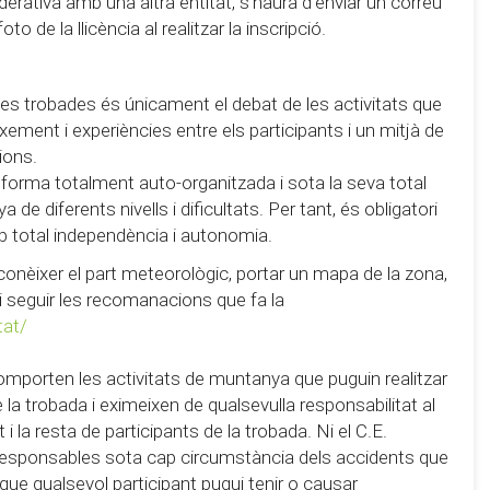
derativa amb una altra entitat, s'haurà d'enviar un correu
 de la llicència al realitzar la inscripció.
e les trobades és únicament el debat de les activitats que
eixement i experiències entre els participants i un mitjà de
ions.
 forma totalment auto-organitzada i sota la seva total
de diferents nivells i dificultats. Per tant, és obligatori
b total independència i autonomia.
conèixer el part meteorològic, portar un mapa de la zona,
 i seguir les recomanacions que fa la
tat/
omporten les activitats de muntanya que puguin realitzar
la trobada i eximeixen de qualsevulla responsabilitat al
i la resta de participants de la trobada. Ni el C.E.
 responsables sota cap circumstància dels accidents que
 que qualsevol participant pugui tenir o causar