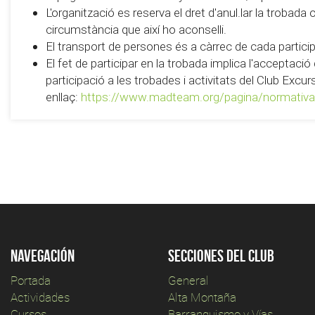
L'organització es reserva el dret d'anul.lar la trobada
circumstància que així ho aconselli.
El transport de persones és a càrrec de cada partici
El fet de participar en la trobada implica l'acceptaci
participació a les trobades i activitats del Club Exc
enllaç:
https://www.madteam.org/pagina/normativa-
Navegación
Secciones del club
Portada
General
Actividades
Alta Montaña
Cursos
Barranquismo y Vías