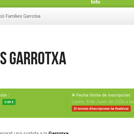
Info
ió Famílies Garrotxa
es Garrotxa
ión :
Fecha límite de inscripción:
s:
Lunes, 8 de Junio de 2026 a la
0.00 €
El termini d'inscripcions ha finalitzat
Garrotxa.
eparat una sortida a la