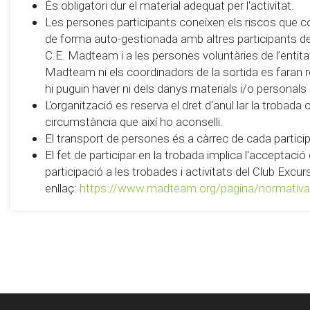
És obligatori dur el material adequat per l'activitat.
Les persones participants coneixen els riscos que c
de forma auto-gestionada amb altres participants de 
C.E. Madteam i a les persones voluntàries de l’entitat 
Madteam ni els coordinadors de la sortida es faran
hi puguin haver ni dels danys materials i/o personals
L'organització es reserva el dret d'anul.lar la trobada
circumstància que així ho aconselli.
El transport de persones és a càrrec de cada partici
El fet de participar en la trobada implica l'acceptaci
participació a les trobades i activitats del Club Exc
enllaç:
https://www.madteam.org/pagina/normativa-