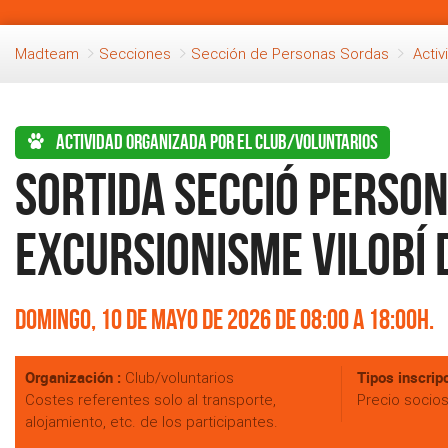
Madteam
Secciones
Sección de Personas Sordas
Acti
Actividad organizada por el club/voluntarios
Sortida secció Person
Excursionisme Vilobí 
Domingo, 10 de Mayo de 2026 de 08:00 a 18:00h.
Organización :
Tipos inscripc
Club/voluntarios
Costes referentes solo al transporte,
Precio socio
alojamiento, etc. de los participantes.