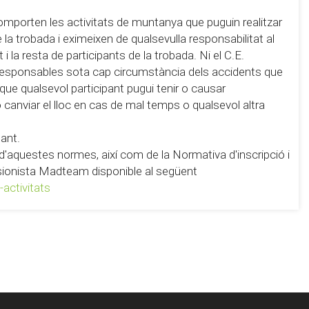
omporten les activitats de muntanya que puguin realitzar
la trobada i eximeixen de qualsevulla responsabilitat al
i la resta de participants de la trobada. Ni el C.E.
 responsables sota cap circumstància dels accidents que
 que qualsevol participant pugui tenir o causar
 o canviar el lloc en cas de mal temps o qualsevol altra
pant.
ó d'aquestes normes, així com de la Normativa d'inscripció i
ursionista Madteam disponible al següent
activitats