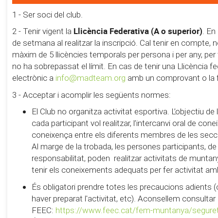
1 - Ser soci del club.
Llicència Federativa (A o superior)
2 - Tenir vigent la
. En
de setmana al realitzar la inscripció. Cal tenir en compte,
màxim de 5 llicències temporals per persona i per any, pe
no ha sobrepassat el límit. En cas de tenir una Llicència fe
electrònic a
info@madteam.org
amb un comprovant o la foto
3 - Acceptar i acomplir les següents normes:
El Club no organitza activitat esportiva. L’objectiu d
cada participant vol realitzar, l’intercanvi oral de con
coneixença entre els diferents membres de les secc
Al marge de la trobada, les persones participants, de
responsabilitat, poden realitzar activitats de muntanya 
tenir els coneixements adequats per fer activitat am
És obligatori prendre totes les precaucions adients (
haver preparat l'activitat, etc). Aconsellem consultar
FEEC:
https://www.feec.cat/fem-muntanya/segure