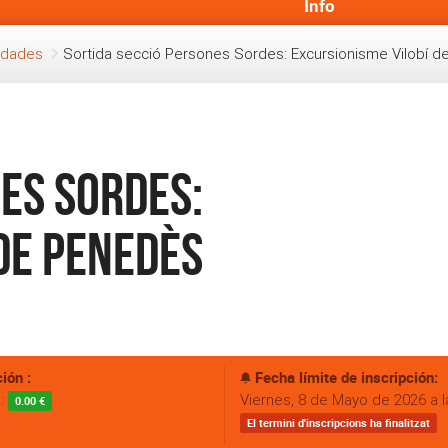
Info
vidades
Sortida secció Persones Sordes: Excursionisme Vilobí 
es Sordes:
de Penedès
ión :
Fecha límite de inscripción:
s:
Viernes, 8 de Mayo de 2026 a l
0.00 €
El termini d'inscripcions ha finalitzat