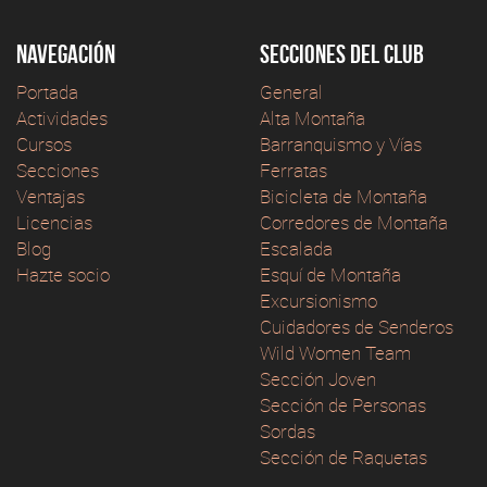
Navegación
Secciones del club
Portada
General
Actividades
Alta Montaña
Cursos
Barranquismo y Vías
Secciones
Ferratas
Ventajas
Bicicleta de Montaña
Licencias
Corredores de Montaña
Blog
Escalada
Hazte socio
Esquí de Montaña
Excursionismo
Cuidadores de Senderos
Wild Women Team
Sección Joven
Sección de Personas
Sordas
Sección de Raquetas