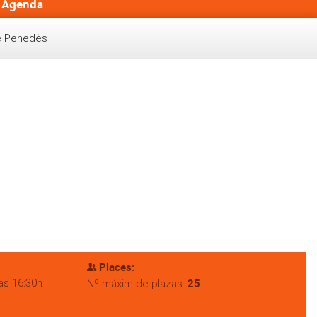
Agenda
de Penedès
Places:
as 16:30h
25
Nº máxim de plazas: