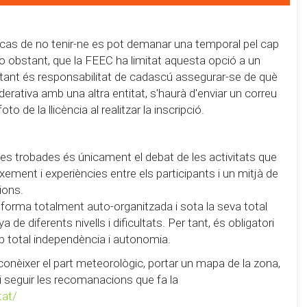
 cas de no tenir-ne es pot demanar una temporal pel cap
 no obstant, que la FEEC ha limitat aquesta opció a un
r tant és responsabilitat de cadascú assegurar-se de què
derativa amb una altra entitat, s'haurà d'enviar un correu
 de la llicència al realitzar la inscripció.
e les trobades és únicament el debat de les activitats que
eixement i experiències entre els participants i un mitjà de
ions.
 forma totalment auto-organitzada i sota la seva total
de diferents nivells i dificultats. Per tant, és obligatori
b total independència i autonomia.
conèixer el part meteorològic, portar un mapa de la zona,
 i seguir les recomanacions que fa la
tat/