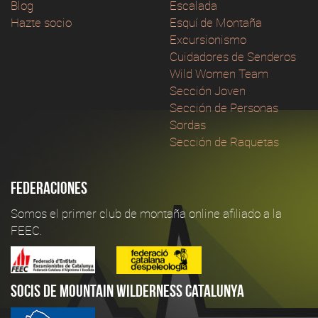
Blog
Escalada
Hazte socio
Esquí de Montaña
Excursionismo
Cuidadores de Senderos
Wild Women Team
Sección Joven
Sección de Personas
Sordas
Sección de Raquetas
Federaciones
Somos el primer club de montaña online afiliado a la
FEEC.
Socis de Mountain Wilderness Catalunya