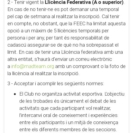
Llicència Federativa (A o superior)
2 - Tenir vigent la
.
En cas de no tenir-ne es pot demanar una temporal
pel cap de setmana al realitzar la inscripció. Cal tenir
en compte, no obstant, que la FEEC ha limitat aquesta
opció a un màxim de 5 llicències temporals per
persona i per any, per tant és responsabilitat de
cadascú assegurar-se de què no ha sobrepassat el
límit. En cas de tenir una Llicència federativa amb una
altra entitat, s'haurà d'enviar un correu electrònic
a
info@madteam.org
amb un comprovant o la foto de
la llicència al realitzar la inscripció.
3 - Acceptar i acomplir les següents normes:
El Club no organitza activitat esportiva. L’objectiu
de les trobades és únicament el debat de les
activitats que cada participant vol realitzar,
l’intercanvi oral de coneixement i experiències
entre els participants i un mitjà de coneixença
entre els diferents membres de les seccions.