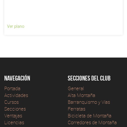
Ver plano
Navegación
Secciones del club
Portada
General
Actividades
Alta Montaña
Cursos
Barranquismo y Vías
Secciones
Ferratas
Ventajas
Bicicleta de Montaña
Licencias
Corredores de Montaña