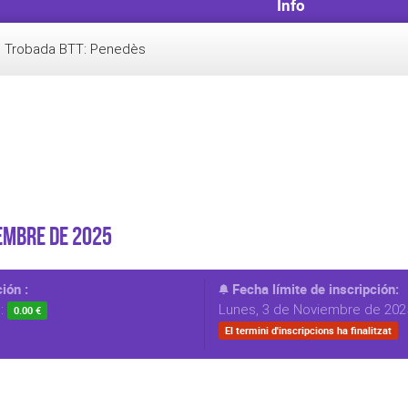
Info
Trobada BTT: Penedès
iembre de 2025
ión :
Fecha límite de inscripción:
s:
Lunes, 3 de Noviembre de 2025
0.00 €
El termini d'inscripcions ha finalitzat