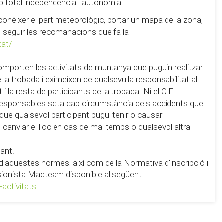
b total independència i autonomia.
conèixer el part meteorològic, portar un mapa de la zona,
 i seguir les recomanacions que fa la
tat/
omporten les activitats de muntanya que puguin realitzar
la trobada i eximeixen de qualsevulla responsabilitat al
i la resta de participants de la trobada. Ni el C.E.
 responsables sota cap circumstància dels accidents que
 que qualsevol participant pugui tenir o causar
 o canviar el lloc en cas de mal temps o qualsevol altra
pant.
ó d'aquestes normes, així com de la Normativa d'inscripció i
ursionista Madteam disponible al següent
activitats