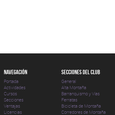
Navegación
Secciones del club
Portada
General
Actividades
Alta Montaña
Cursos
Barranquismo y Vías
Secciones
Ferratas
Ventajas
Bicicleta de Montaña
Licencias
Corredores de Montaña