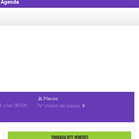
Agenda
Places:
 a las 08:00h
9
Nº máxim de plazas:
Trobada BTT: Penedès