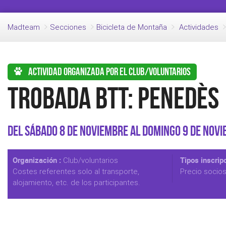
Madteam
Secciones
Bicicleta de Montaña
Actividades
Actividad organizada por el club/voluntarios
Trobada BTT: Penedès
Del Sábado 8 de Noviembre al Domingo 9 de Nov
Organización :
Tipos inscripc
Club/voluntarios
Costes referentes solo al transporte,
Precio socio
alojamiento, etc. de los participantes.