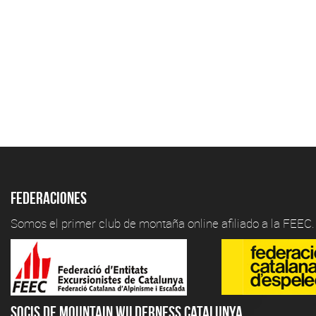
Federaciones
Somos el primer club de montaña online afiliado a la FEEC.
Socis de Mountain Wilderness Catalunya