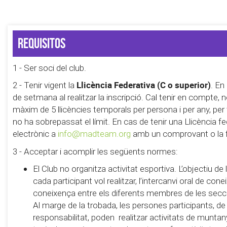
Requisitos
1 - Ser soci del club.
Llicència Federativa (C o superior)
2 - Tenir vigent la
. En
de setmana al realitzar la inscripció. Cal tenir en compte,
màxim de 5 llicències temporals per persona i per any, pe
no ha sobrepassat el límit. En cas de tenir una Llicència fe
electrònic a
info@madteam.org
amb un comprovant o la foto
3 - Acceptar i acomplir les següents normes:
El Club no organitza activitat esportiva. L’objectiu d
cada participant vol realitzar, l’intercanvi oral de con
coneixença entre els diferents membres de les secc
Al marge de la trobada, les persones participants, de
responsabilitat, poden realitzar activitats de muntanya 