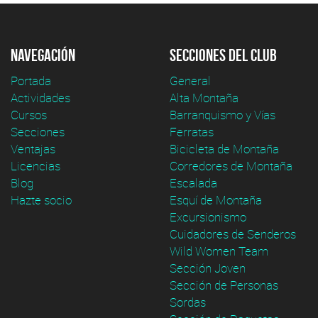
Navegación
Secciones del club
Portada
General
Actividades
Alta Montaña
Cursos
Barranquismo y Vías
Secciones
Ferratas
Ventajas
Bicicleta de Montaña
Licencias
Corredores de Montaña
Blog
Escalada
Hazte socio
Esquí de Montaña
Excursionismo
Cuidadores de Senderos
Wild Women Team
Sección Joven
Sección de Personas
Sordas