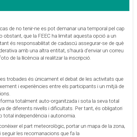
 cas de no tenir-ne es pot demanar una temporal pel cap
 no obstant, que la FEEC ha limitat aquesta opció a un
r tant és responsabilitat de cadascú assegurar-se de què
derativa amb una altra entitat, s'haurà d'enviar un correu
 de la llicència al realitzar la inscripció.
e les trobades és únicament el debat de les activitats que
eixement i experiències entre els participants i un mitjà de
ions.
 forma totalment auto-organitzada i sota la seva total
de diferents nivells i dificultats. Per tant, és obligatori
b total independència i autonomia.
conèixer el part meteorològic, portar un mapa de la zona,
 i seguir les recomanacions que fa la