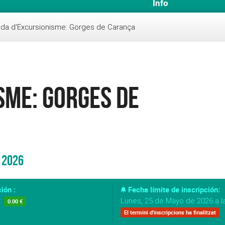
Info
da d'Excursionisme: Gorges de Carança
sme: Gorges de
 2026
ión :
Fecha límite de inscripción:
s:
Lunes, 25 de Mayo de 2026 a l
0.00 €
El termini d'inscripcions ha finalitzat