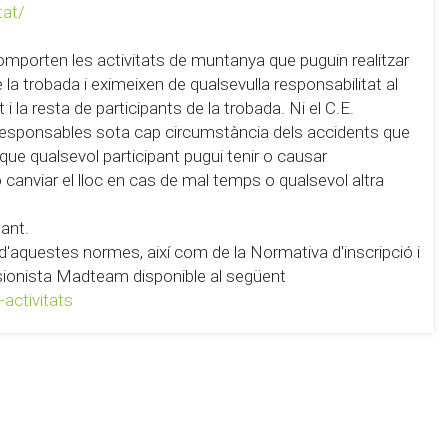
tat/
omporten les activitats de muntanya que puguin realitzar
la trobada i eximeixen de qualsevulla responsabilitat al
i la resta de participants de la trobada. Ni el C.E.
 responsables sota cap circumstància dels accidents que
 que qualsevol participant pugui tenir o causar
 o canviar el lloc en cas de mal temps o qualsevol altra
pant.
ó d'aquestes normes, així com de la Normativa d'inscripció i
ursionista Madteam disponible al següent
activitats