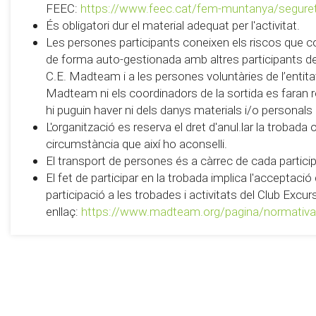
FEEC:
https://www.feec.cat/fem-muntanya/segure
És obligatori dur el material adequat per l'activitat.
Les persones participants coneixen els riscos que c
de forma auto-gestionada amb altres participants de 
C.E. Madteam i a les persones voluntàries de l’entitat 
Madteam ni els coordinadors de la sortida es faran
hi puguin haver ni dels danys materials i/o personals
L'organització es reserva el dret d'anul.lar la trobada
circumstància que així ho aconselli.
El transport de persones és a càrrec de cada partici
El fet de participar en la trobada implica l'acceptaci
participació a les trobades i activitats del Club Exc
enllaç:
https://www.madteam.org/pagina/normativa-