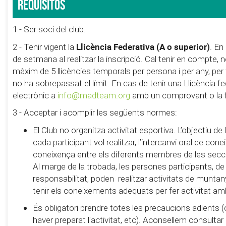
Requisitos
1 - Ser soci del club.
Llicència Federativa (A o superior)
2 - Tenir vigent la
. En
de setmana al realitzar la inscripció. Cal tenir en compte,
màxim de 5 llicències temporals per persona i per any, pe
no ha sobrepassat el límit. En cas de tenir una Llicència fe
electrònic a
info@madteam.org
amb un comprovant o la foto
3 - Acceptar i acomplir les següents normes:
El Club no organitza activitat esportiva. L’objectiu d
cada participant vol realitzar, l’intercanvi oral de con
coneixença entre els diferents membres de les secc
Al marge de la trobada, les persones participants, de
responsabilitat, poden realitzar activitats de muntanya 
tenir els coneixements adequats per fer activitat am
És obligatori prendre totes les precaucions adients (
haver preparat l'activitat, etc). Aconsellem consultar