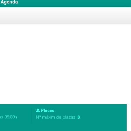
Agenda
Places:
as 08:00h
8
Nº máxim de plazas: