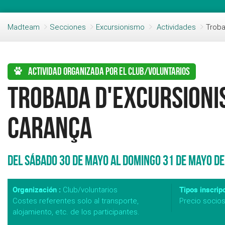
Madteam
Secciones
Excursionismo
Actividades
Troba
Actividad organizada por el club/voluntarios
Trobada d'Excursioni
Carança
Del Sábado 30 de Mayo al Domingo 31 de Mayo de
Organización :
Tipos inscripc
Club/voluntarios
Costes referentes solo al transporte,
Precio socio
alojamiento, etc. de los participantes.