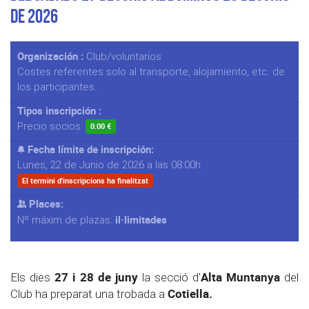
de 2026
Organización :
Club/voluntarios
Costes referentes solo al transporte, alojamiento, etc. de
los participantes.
Tipos inscripción :
Precio socios:
0.00 €
Fecha límite de inscripción:
Lunes, 22 de Junio de 2026 a las 08:00h
El termini d'inscripcions ha finalitzat
Places:
il·limitades
Nº máxim de plazas:
27 i 28 de juny
Alta Muntanya
Els dies
la secció d'
del
Cotiella.
Club ha preparat una trobada a