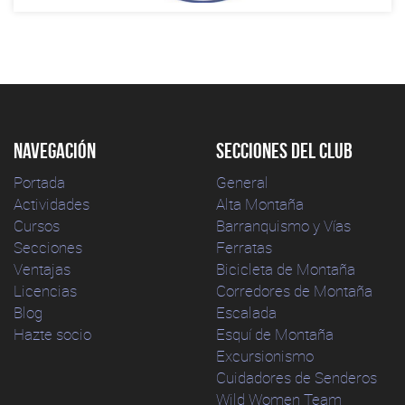
Navegación
Secciones del club
Portada
General
Actividades
Alta Montaña
Cursos
Barranquismo y Vías
Secciones
Ferratas
Ventajas
Bicicleta de Montaña
Licencias
Corredores de Montaña
Blog
Escalada
Hazte socio
Esquí de Montaña
Excursionismo
Cuidadores de Senderos
Wild Women Team