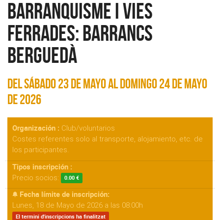
Barranquisme i Vies
Ferrades: Barrancs
Berguedà
Del Sábado 23 de Mayo al Domingo 24 de Mayo
de 2026
Organización :
Club/voluntarios
Costes referentes solo al transporte, alojamiento, etc. de
los participantes.
Tipos inscripción :
Precio socios:
0.00 €
Fecha límite de inscripción:
Lunes, 18 de Mayo de 2026 a las 08:00h
El termini d'inscripcions ha finalitzat