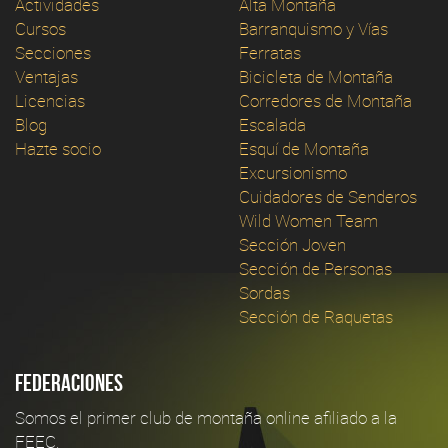
Actividades
Alta Montaña
Cursos
Barranquismo y Vías
Secciones
Ferratas
Ventajas
Bicicleta de Montaña
Licencias
Corredores de Montaña
Blog
Escalada
Hazte socio
Esquí de Montaña
Excursionismo
Cuidadores de Senderos
Wild Women Team
Sección Joven
Sección de Personas
Sordas
Sección de Raquetas
Federaciones
Somos el primer club de montaña online afiliado a la
FEEC.