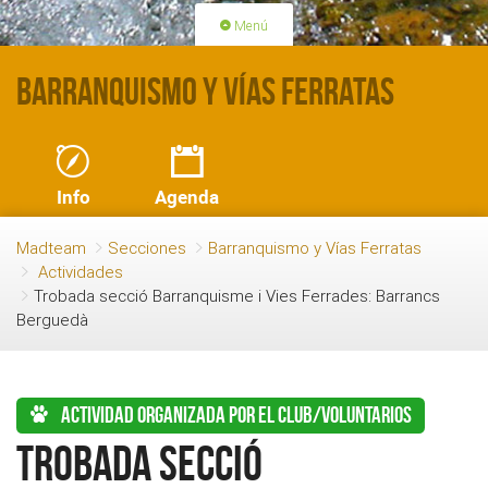
Menú
PORTADA
ACTIVIDADES
Barranquismo y Vías Ferratas
LICENCIAS
RENOVACIÓN CUOTA
BLOG
QUIEN SOMOS
Info
Agenda
HAZTE SOCIO
Madteam
Secciones
Barranquismo y Vías Ferratas
Actividades
Trobada secció Barranquisme i Vies Ferrades: Barrancs
Berguedà
Actividad organizada por el club/voluntarios
Trobada secció