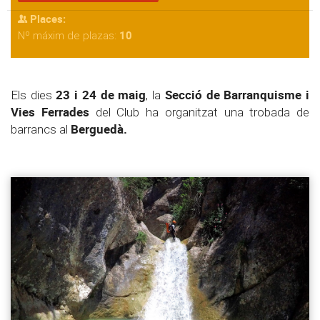
Places:
10
Nº máxim de plazas:
23 i 24 de maig
Secció de Barranquisme i
Els dies
, la
Vies Ferrades
del Club ha organitzat una trobada de
Berguedà.
barrancs al