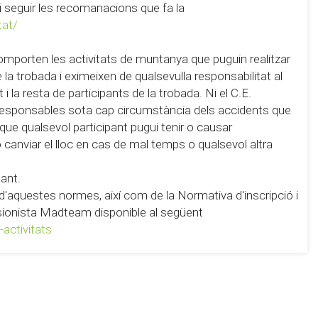
 i seguir les recomanacions que fa la
tat/
omporten les activitats de muntanya que puguin realitzar
la trobada i eximeixen de qualsevulla responsabilitat al
i la resta de participants de la trobada. Ni el C.E.
 responsables sota cap circumstància dels accidents que
 que qualsevol participant pugui tenir o causar
 o canviar el lloc en cas de mal temps o qualsevol altra
pant.
ó d'aquestes normes, així com de la Normativa d'inscripció i
ursionista Madteam disponible al següent
activitats