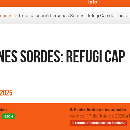
Info
vidades
Trobada secció Persones Sordes: Refugi Cap de Llauset
es Sordes: Refugi Cap
 2026
ión :
Fecha límite de inscripción:
s:
Viernes, 17 de Julio de 2026 a 
0.00 €
El termini d'inscripcions ha finalitzat