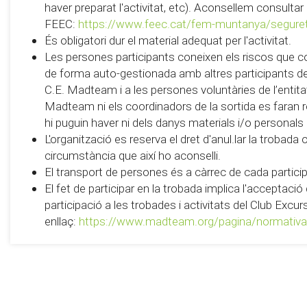
haver preparat l'activitat, etc). Aconsellem consultar
FEEC:
https://www.feec.cat/fem-muntanya/segure
És obligatori dur el material adequat per l'activitat.
Les persones participants coneixen els riscos que c
de forma auto-gestionada amb altres participants de 
C.E. Madteam i a les persones voluntàries de l’entitat 
Madteam ni els coordinadors de la sortida es faran
hi puguin haver ni dels danys materials i/o personals
L'organització es reserva el dret d'anul.lar la trobada
circumstància que així ho aconselli.
El transport de persones és a càrrec de cada partici
El fet de participar en la trobada implica l'acceptaci
participació a les trobades i activitats del Club Exc
enllaç:
https://www.madteam.org/pagina/normativa-