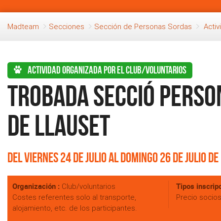
Madteam
Secciones
Sección de Personas Sordas
Acti
Actividad organizada por el club/voluntarios
Trobada secció Person
de Llauset
Del Viernes 24 de Julio al Domingo 26 de Julio de
Organización :
Tipos inscripc
Club/voluntarios
Costes referentes solo al transporte,
Precio socio
alojamiento, etc. de los participantes.