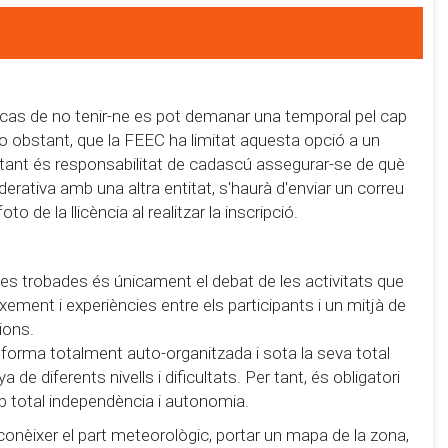
 cas de no tenir-ne es pot demanar una temporal pel cap
 no obstant, que la FEEC ha limitat aquesta opció a un
r tant és responsabilitat de cadascú assegurar-se de què
derativa amb una altra entitat, s'haurà d'enviar un correu
 de la llicència al realitzar la inscripció.
e les trobades és únicament el debat de les activitats que
eixement i experiències entre els participants i un mitjà de
ions.
 forma totalment auto-organitzada i sota la seva total
de diferents nivells i dificultats. Per tant, és obligatori
b total independència i autonomia.
conèixer el part meteorològic, portar un mapa de la zona,