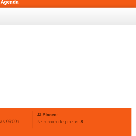
Agenda
Places:
las 08:00h
8
Nº máxim de plazas: