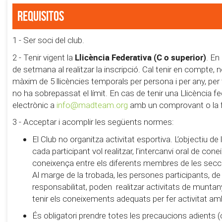
Requisitos
1 - Ser soci del club.
Llicència Federativa (C o superior)
2 - Tenir vigent la
. En
de setmana al realitzar la inscripció. Cal tenir en compte,
màxim de 5 llicències temporals per persona i per any, pe
no ha sobrepassat el límit. En cas de tenir una Llicència fe
electrònic a
info@madteam.org
amb un comprovant o la foto
3 - Acceptar i acomplir les següents normes:
El Club no organitza activitat esportiva. L’objectiu d
cada participant vol realitzar, l’intercanvi oral de con
coneixença entre els diferents membres de les secc
Al marge de la trobada, les persones participants, de
responsabilitat, poden realitzar activitats de muntanya 
tenir els coneixements adequats per fer activitat am
És obligatori prendre totes les precaucions adients (