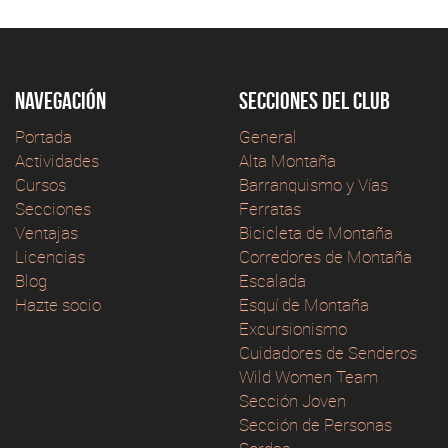
Navegación
Secciones del club
Portada
General
Actividades
Alta Montaña
Cursos
Barranquismo y Vías
Secciones
Ferratas
Ventajas
Bicicleta de Montaña
Licencias
Corredores de Montaña
Blog
Escalada
Hazte socio
Esquí de Montaña
Excursionismo
Cuidadores de Senderos
Wild Women Team
Sección Joven
Sección de Personas