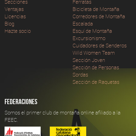
Secciones
Ferratas
Ventajas
Bicicleta de Montaña
Licencias
Corredores de Montaña
Blog
Escalada
Hazte socio
Esquí de Montaña
Excursionismo
Cuidadores de Senderos
Wild Women Team
Sección Joven
Sección de Personas
Sordas
Sección de Raquetas
Federaciones
Somos el primer club de montaña online afiliado a la
FEEC.