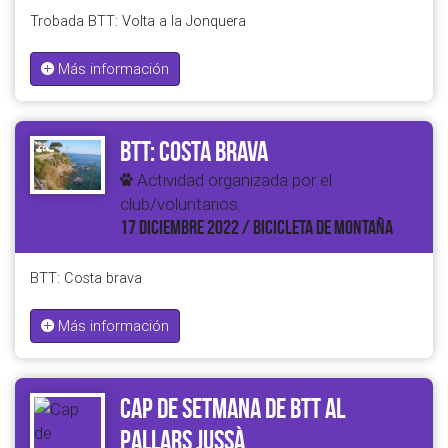
Trobada BTT: Volta a la Jonquera
Más información
BTT: Costa brava
Actividad organizada por el
club/voluntarios.
17 DICIEMBRE 2022 / BICICLETA DE MONTAÑA
BTT: Costa brava
Más información
Cap de setmana de BTT al
pallars jussà