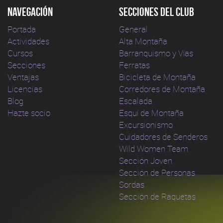
Navegación
Secciones del club
Portada
General
Actividades
Alta Montaña
Cursos
Barranquismo y Vías
Secciones
Ferratas
Ventajas
Bicicleta de Montaña
Licencias
Corredores de Montaña
Blog
Escalada
Hazte socio
Esquí de Montaña
Excursionismo
Cuidadores de Senderos
Wild Women Team
Sección Joven
Sección de Personas
Sordas
Sección de Raquetas