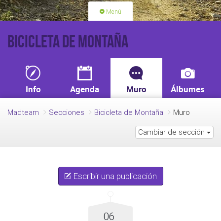
Menú
PORTADA
ACTIVIDADES
Bicicleta de Montaña
LICENCIAS
RENOVACIÓN CUOTA
BLOG
QUIEN SOMOS
Info
Agenda
Muro
Álbumes
HAZTE SOCIO
Madteam
Secciones
Bicicleta de Montaña
Muro
Cambiar de sección
Escribir una publicación
06