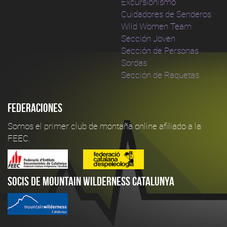
Excursionismo
Cuidadores de Senderos
Wild Women Team
Sección Joven
Sección de Personas
Sordas
Sección de Raquetas
Federaciones
Somos el primer club de montaña online afiliado a la
FEEC.
Socis de Mountain Wilderness Catalunya