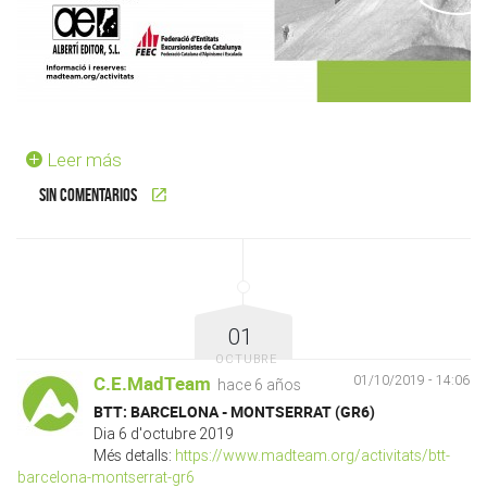
Leer más
Sin comentarios
01
OCTUBRE
C.E.MadTeam
01/10/2019 - 14:06
hace 6 años
BTT: BARCELONA - MONTSERRAT (GR6)
Dia 6 d'octubre 2019
Més detalls:
https://www.madteam.org/activitats/btt-
barcelona-montserrat-gr6