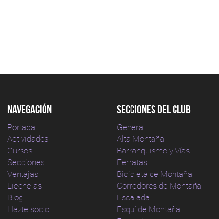
Navegación
Secciones del club
Portada
General
Actividades
Alta Montaña
Cursos
Barranquismo y Vías
Secciones
Ferratas
Ventajas
Bicicleta de Montaña
Licencias
Corredores de Montaña
Blog
Escalada
Hazte socio
Esquí de Montaña