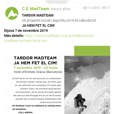
NOVIEMBRE
C.E.MadTeam
06/11/2019 - 09:17
hace 6 años
TARDOR MADTEAM
Un projecte social i esportiu on hi té cabuda tot.
JA HEM FET EL CIM!
Dijous 7 de novembre 2019
Més detalls:
https://www.madteam.org/activitats/tardor-
madteam-ja-hem-fet-el-cim