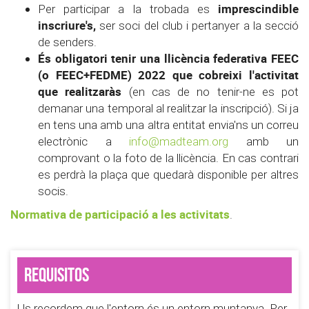
imprescindible
Per participar a la trobada es
inscriure's,
ser soci del club i pertanyer a la secció
de senders.
És obligatori tenir una llicència federativa FEEC
(o FEEC+FEDME) 2022 que cobreixi l'activitat
que realitzaràs
(en cas de no tenir-ne es pot
demanar una temporal al realitzar la inscripció).
Si ja
en tens una amb una altra entitat envia'ns un correu
electrònic a
info@madteam.org
amb un
comprovant o la foto de la llicència. En cas contrari
es perdrà la plaça que quedarà disponible per altres
socis.
Normativa de participació a les activitats
.
Requisitos
Us recordem que l'entorn és un entorn muntanya. Per