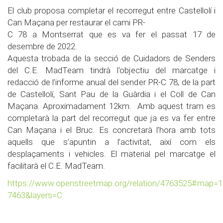
El club proposa completar el recorregut entre Castellolí i
Can Maçana per restaurar el cami PR-
C 78 a Montserrat que es va fer el passat 17 de
desembre de 2022.
Aquesta trobada de la secció de Cuidadors de Senders
del C.E. MadTeam tindrà l'objectiu del marcatge i
redacció de l’informe anual del sender PR-C 78, de la part
de Castellolí, Sant Pau de la Guàrdia i el Coll de Can
Maçana. Aproximadament 12km. Amb aquest tram es
completarà la part del recorregut que ja es va fer entre
Can Maçana i el Bruc. Es concretarà l’hora amb tots
aquells que s’apuntin a l’activitat, així com els
desplaçaments i vehicles. El material pel marcatge el
facilitarà el C.E. MadTeam.
https://www.openstreetmap.org/relation/4763525#map=1
7463&layers=C