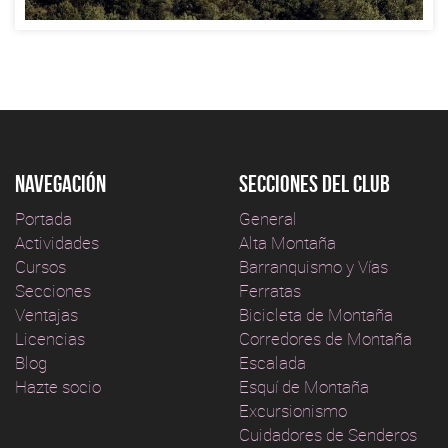
Navegación
Secciones del club
Portada
General
Actividades
Alta Montaña
Cursos
Barranquismo y Vías
Secciones
Ferratas
Ventajas
Bicicleta de Montaña
Licencias
Corredores de Montaña
Blog
Escalada
Hazte socio
Esquí de Montaña
Excursionismo
Cuidadores de Senderos