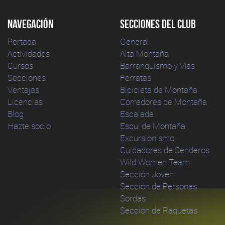
Navegación
Secciones del club
Portada
General
Actividades
Alta Montaña
Cursos
Barranquismo y Vías
Secciones
Ferratas
Ventajas
Bicicleta de Montaña
Licencias
Corredores de Montaña
Blog
Escalada
Hazte socio
Esquí de Montaña
Excursionismo
Cuidadores de Senderos
Wild Women Team
Sección Joven
Sección de Personas
Sordas
Sección de Raquetas