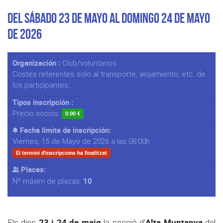
Del Sábado 23 de Mayo al Domingo 24 de Mayo
de 2026
Organización :
Club/voluntarios
Costes referentes solo al transporte, alojamiento, etc. de
los participantes.
Tipos inscripción :
Precio socios:
0.00 €
Fecha límite de inscripción:
Viernes, 15 de Mayo de 2026 a las 08:00h
El termini d'inscripcions ha finalitzat
Places:
10
Nº máxim de plazas:
23 i 24 de maig
Alta Muntanya
Els dies
la secció d'
del