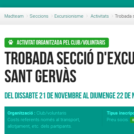
Madteam
Seccions
Excursionisme
Activitats
Trobada 
Activitat organitzada pel club/voluntaris
Trobada secció d'Excu
Sant Gervàs
Del Dissabte 21 de Novembre al Diumenge 22 de
Organització :
Tipus inscripc
Club/voluntaris
Costs referents només al transport,
Preu socis:
0
allotjament, etc. dels partipants.