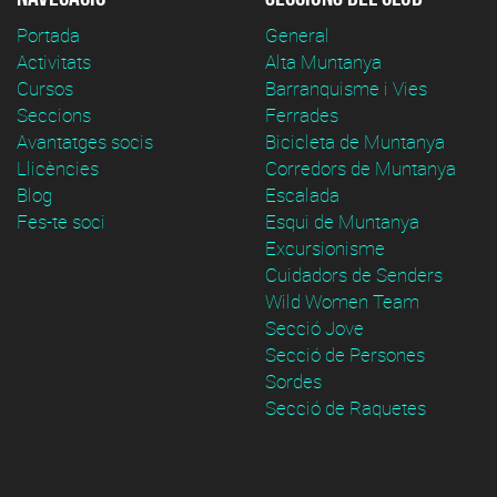
Portada
General
Activitats
Alta Muntanya
Cursos
Barranquisme i Vies
Seccions
Ferrades
Avantatges socis
Bicicleta de Muntanya
Llicències
Corredors de Muntanya
Blog
Escalada
Fes-te soci
Esqui de Muntanya
Excursionisme
Cuidadors de Senders
Wild Women Team
Secció Jove
Secció de Persones
Sordes
Secció de Raquetes