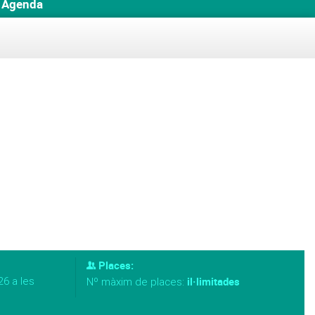
Agenda
Places:
26 a les
il·limitades
Nº màxim de places: