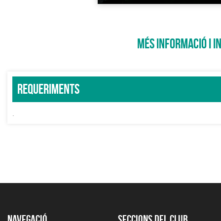
MÉS INFORMACIÓ I I
Requeriments
.
Navegació
Seccions del club