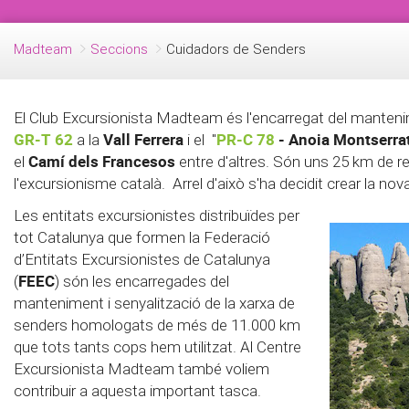
Madteam
Seccions
Cuidadors de Senders
El Club Excursionista Madteam és l'encarregat del mantenim
GR-T 62
Vall Ferrera
PR-C 78
- Anoia Montserra
a la
i el "
Camí dels Francesos
el
entre d'altres. Són uns 25 km de 
l'excursionisme català. Arrel d'això s'ha decidit crear la n
Les entitats excursionistes distribuïdes per
tot Catalunya que formen la Federació
d’Entitats Excursionistes de Catalunya
FEEC
(
) són les encarregades del
manteniment i senyalització de la xarxa de
senders homologats de més de 11.000 km
que tots tants cops hem utilitzat. Al Centre
Excursionista Madteam també voliem
contribuir a aquesta important tasca.