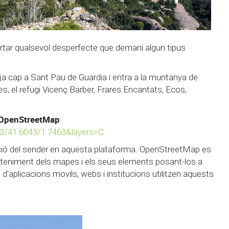
eportar qualsevol desperfecte que demani algun tipus
uja cap a Sant Pau de Guardia i entra a la muntanya de
 el refugi Vicenç Barber, Frares Encantats, Ecos,
OpenStreetMap
:
3/41.6043/1.7463&layers=C
ació del sender en aquesta plataforma. OpenStreetMap es
nteniment dels mapes i els seus elements posant-los a
 d'aplicacions movils, webs i institucions utilitzen aquests