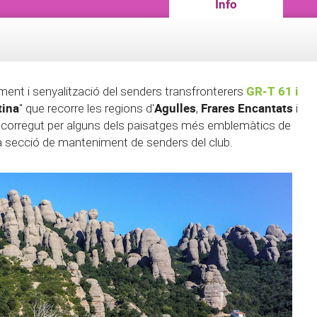
Info
GR-T 61 i
ent i senyalització del senders transfronterers
tina
Agulles
Frares
Encantats
" que recorre les regions d'
,
i
recorregut per alguns dels paisatges més emblemàtics de
ova secció de manteniment de senders del club.