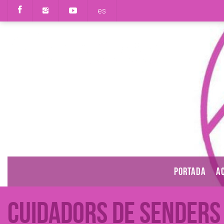
es
PORTADA
AC
Cuidadors de Senders