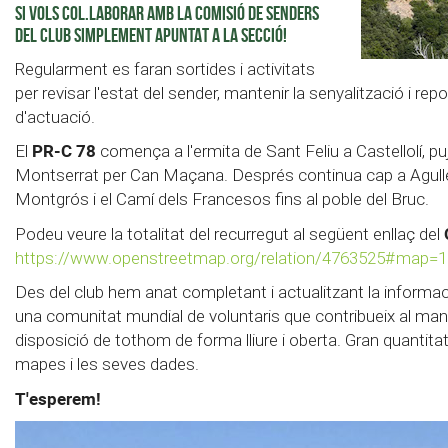
SI VOLS COL.LABORAR AMB LA COMISIÓ DE SENDERS
DEL CLUB SIMPLEMENT APUNTAT A LA SECCIÓ!
Regularment es faran sortides i activitats
per revisar l'estat del sender, mantenir la senyalització i r
d'actuació.
PR-C 78
El
comença a l'ermita de Sant Feliu a Castellolí, p
Montserrat per Can Maçana. Després continua cap a Agulles,
Montgrós i el Camí dels Francesos fins al poble del Bruc.
Podeu veure la totalitat del recurregut al següent enllaç del
https://www.openstreetmap.org/relation/4763525#map=1
Des del club hem anat completant i actualitzant la inform
una comunitat mundial de voluntaris que contribueix al ma
disposició de tothom de forma lliure i oberta. Gran quantitat
mapes i les seves dades.
T'esperem!