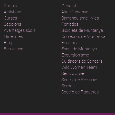
Portada
General
Activitats
Alta Muntanya
Cursos
Barranquisme i Vies
Seccions
Ferrades
Avantatges socis
Bicicleta de Muntanya
Llicències
Corredors de Muntanya
Blog
Escalada
Fes-te soci
Esqui de Muntanya
Excursionisme
Cuidadors de Senders
Wild Women Team
Secció Jove
Secció de Persones
Sordes
Secció de Raquetes