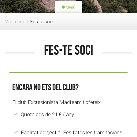
Menú
PORTADA
ACTIVITATS
Madteam
Fes-te soci
LLICÈNCIES
RENOVACIÓ QUOTA
BLOG
QUI SOM
Fes-te soci
FES-TE SOCI
Encara no ets del club?
El club Excursionista Madteam t'ofereix:
Quota des de 21 € / any
Facilitat de gestió: Fes totes les tramitacions