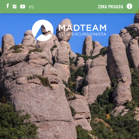
es
Zona privada