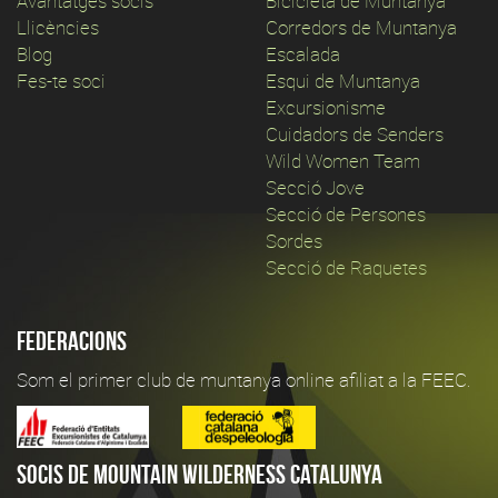
Avantatges socis
Bicicleta de Muntanya
Llicències
Corredors de Muntanya
Blog
Escalada
Fes-te soci
Esqui de Muntanya
Excursionisme
Cuidadors de Senders
Wild Women Team
Secció Jove
Secció de Persones
Sordes
Secció de Raquetes
Federacions
Som el primer club de muntanya online afiliat a la FEEC.
Socis de Mountain Wilderness Catalunya