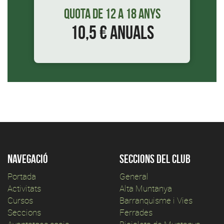
Quota de 12 a 18 anys
10,5 € anuals
Navegació
Seccions del club
Portada
General
Activitats
Alta Muntanya
Cursos
Barranquisme i Vies
Seccions
Ferrades