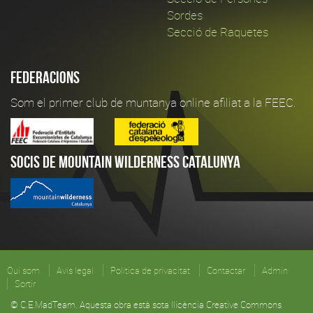
Sordes
Secció de Raquetes
Federacions
Som el primer club de muntanya online afiliat a la FEEC.
Socis de Mountain Wilderness Catalunya
Qui som
Avís legal
Política de privacitat
Contactar
Admin
Sortir
© C.E.MadTeam. Aquesta obra està sota llicència Creative Commons