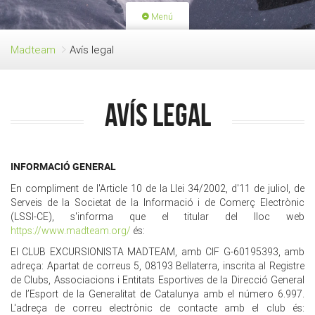
Menú
PORTADA
ACTIVITATS
Madteam
Avís legal
LLICÈNCIES
RENOVACIÓ QUOTA
BLOG
QUI SOM
Avís legal
FES-TE SOCI
INFORMACIÓ GENERAL
En compliment de l'Article 10 de la Llei 34/2002, d'11 de juliol, de
Serveis de la Societat de la Informació i de Comerç Electrònic
(LSSI-CE), s'informa que el titular del lloc web
https://www.madteam.org/
és:
El CLUB EXCURSIONISTA MADTEAM, amb CIF G-60195393, amb
adreça: Apartat de correus 5, 08193 Bellaterra, inscrita al Registre
de Clubs, Associacions i Entitats Esportives de la Direcció General
de l’Esport de la Generalitat de Catalunya amb el número 6.997.
L'adreça de correu electrònic de contacte amb el club és: