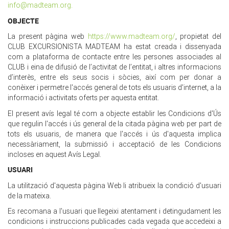
info@madteam.org.
OBJECTE
La present pàgina web
https://www.madteam.org/
, propietat del
CLUB EXCURSIONISTA MADTEAM ha estat creada i dissenyada
com a plataforma de contacte entre les persones associades al
CLUB i eina de difusió de l’activitat de l’entitat, i altres informacions
d’interès, entre els seus socis i sòcies, així com per donar a
conèixer i permetre l'accés general de tots els usuaris d'internet, a la
informació i activitats oferts per aquesta entitat.
El present avís legal té com a objecte establir les Condicions d'Ús
que regulin l'accés i ús general de la citada pàgina web per part de
tots els usuaris, de manera que l'accés i ús d'aquesta implica
necessàriament, la submissió i acceptació de les Condicions
incloses en aquest Avís Legal.
USUARI
La utilització d'aquesta pàgina Web li atribueix la condició d'usuari
de la mateixa.
Es recomana a l'usuari que llegeixi atentament i detingudament les
condicions i instruccions publicades cada vegada que accedeixi a