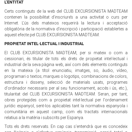
L’ENTITAT
Certs continguts de la web del CLUB EXCURSIONISTA MADTEAM
contenen la possibilitat d’inscriure’s a una activitat o curs per
Internet. L'ús dels mateixos requerirà la lectura i acceptació
obligatòria de la normativa d’inscripció i participació establertes a
aquest efecte pel CLUB EXCURSIONISTA MADTEAM.
PROPIETAT INTEL·LECTUAL I INDUSTRIAL
El CLUB EXCURSIONISTA MADTEAM, per si mateix o com a
cessionari, és titular de tots els drets de propietat intel·lectual i
industrial de la seva pàgina web, així com dels elements continguts
en la mateixa (a títol enunciatiu, imatges, so, àudio, vídeo,
programari o textos; marques o logotips, combinacions de colors,
estructura i disseny, selecció de materials usats, programes
d'ordinador necessaris per al seu funcionament, accés i ús, etc.),
titularitat del CLUB EXCURSIONISTA MADTEAM. Seran, per tant,
obres protegides com a propietat intel·lectual per l'ordenament
jurídic espanyol, sent-los aplicables tant la normativa espanyola i
comunitària en aquest camp, com els tractats internacionals
relatius a la matèria i subscrits per Espanya.
Tots els drets reservats. En cap cas s'entendrà que es concedeix