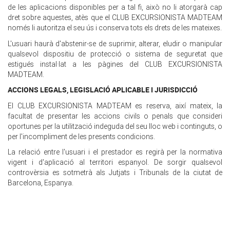
de les aplicacions disponibles per a tal fi, això no li atorgarà cap
dret sobre aquestes, atès que el CLUB EXCURSIONISTA MADTEAM
només li autoritza el seu ús i conserva tots els drets de les mateixes.
L'usuari haurà d'abstenir-se de suprimir, alterar, eludir o manipular
qualsevol dispositiu de protecció o sistema de seguretat que
estigués instal·lat a les pàgines del CLUB EXCURSIONISTA
MADTEAM.
ACCIONS LEGALS, LEGISLACIÓ APLICABLE I JURISDICCIÓ
El CLUB EXCURSIONISTA MADTEAM es reserva, així mateix, la
facultat de presentar les accions civils o penals que consideri
oportunes per la utilització indeguda del seu lloc web i continguts, o
per l'incompliment de les presents condicions.
La relació entre l'usuari i el prestador es regirà per la normativa
vigent i d'aplicació al territori espanyol. De sorgir qualsevol
controvèrsia es sotmetrà als Jutjats i Tribunals de la ciutat de
Barcelona, Espanya.