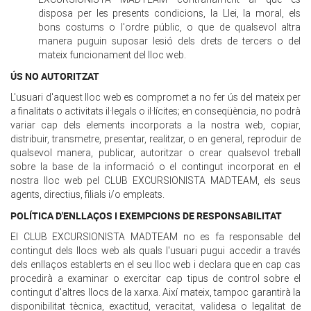
disposa per les presents condicions, la Llei, la moral, els
bons costums o l'ordre públic, o que de qualsevol altra
manera puguin suposar lesió dels drets de tercers o del
mateix funcionament del lloc web.
ÚS NO AUTORITZAT
L'usuari d'aquest lloc web es compromet a no fer ús del mateix per
a finalitats o activitats il·legals o il·lícites; en conseqüència, no podrà
variar cap dels elements incorporats a la nostra web, copiar,
distribuir, transmetre, presentar, realitzar, o en general, reproduir de
qualsevol manera, publicar, autoritzar o crear qualsevol treball
sobre la base de la informació o el contingut incorporat en el
nostra lloc web pel CLUB EXCURSIONISTA MADTEAM, els seus
agents, directius, filials i/o empleats.
POLÍTICA D'ENLLAÇOS I EXEMPCIONS DE RESPONSABILITAT
El CLUB EXCURSIONISTA MADTEAM no es fa responsable del
contingut dels llocs web als quals l'usuari pugui accedir a través
dels enllaços establerts en el seu lloc web i declara que en cap cas
procedirà a examinar o exercitar cap tipus de control sobre el
contingut d'altres llocs de la xarxa. Així mateix, tampoc garantirà la
disponibilitat tècnica, exactitud, veracitat, validesa o legalitat de