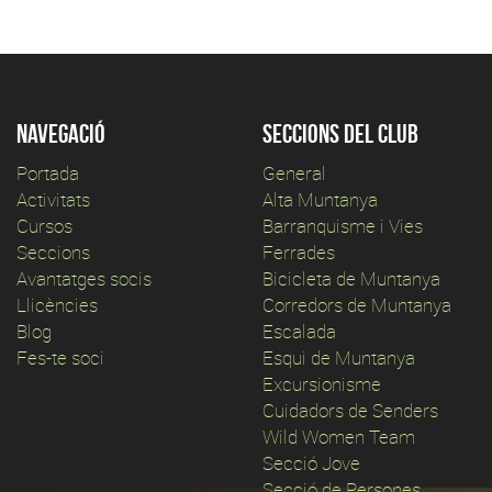
Navegació
Seccions del club
Portada
General
Activitats
Alta Muntanya
Cursos
Barranquisme i Vies
Seccions
Ferrades
Avantatges socis
Bicicleta de Muntanya
Llicències
Corredors de Muntanya
Blog
Escalada
Fes-te soci
Esqui de Muntanya
Excursionisme
Cuidadors de Senders
Wild Women Team
Secció Jove
Secció de Persones