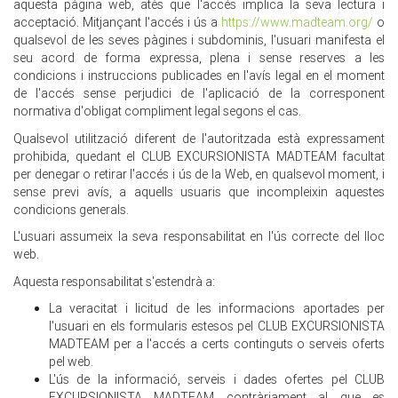
aquesta pàgina web, atès que l'accés implica la seva lectura i
acceptació. Mitjançant l'accés i ús a
https://www.madteam.org/
o
qualsevol de les seves pàgines i subdominis, l'usuari manifesta el
seu acord de forma expressa, plena i sense reserves a les
condicions i instruccions publicades en l'avís legal en el moment
de l'accés sense perjudici de l'aplicació de la corresponent
normativa d'obligat compliment legal segons el cas.
Qualsevol utilització diferent de l'autoritzada està expressament
prohibida, quedant el CLUB EXCURSIONISTA MADTEAM facultat
per denegar o retirar l'accés i ús de la Web, en qualsevol moment, i
sense previ avís, a aquells usuaris que incompleixin aquestes
condicions generals.
L'usuari assumeix la seva responsabilitat en l'ús correcte del lloc
web.
Aquesta responsabilitat s'estendrà a:
La veracitat i licitud de les informacions aportades per
l'usuari en els formularis estesos pel CLUB EXCURSIONISTA
MADTEAM per a l'accés a certs continguts o serveis oferts
pel web.
L'ús de la informació, serveis i dades ofertes pel CLUB
EXCURSIONISTA MADTEAM contràriament al que es