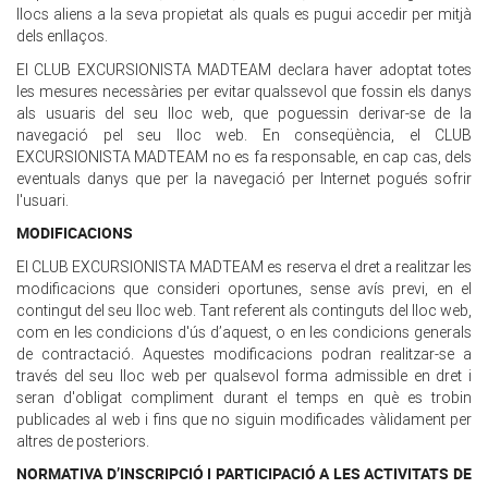
llocs aliens a la seva propietat als quals es pugui accedir per mitjà
dels enllaços.
El CLUB EXCURSIONISTA MADTEAM declara haver adoptat totes
les mesures necessàries per evitar qualssevol que fossin els danys
als usuaris del seu lloc web, que poguessin derivar-se de la
navegació pel seu lloc web. En conseqüència, el CLUB
EXCURSIONISTA MADTEAM no es fa responsable, en cap cas, dels
eventuals danys que per la navegació per Internet pogués sofrir
l'usuari.
MODIFICACIONS
El CLUB EXCURSIONISTA MADTEAM es reserva el dret a realitzar les
modificacions que consideri oportunes, sense avís previ, en el
contingut del seu lloc web. Tant referent als continguts del lloc web,
com en les condicions d'ús d’aquest, o en les condicions generals
de contractació. Aquestes modificacions podran realitzar-se a
través del seu lloc web per qualsevol forma admissible en dret i
seran d'obligat compliment durant el temps en què es trobin
publicades al web i fins que no siguin modificades vàlidament per
altres de posteriors.
NORMATIVA D’INSCRIPCIÓ I PARTICIPACIÓ A LES ACTIVITATS DE