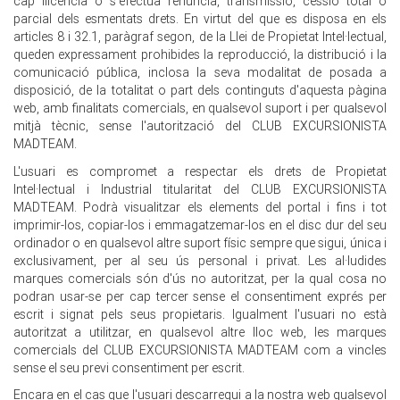
cap llicència o s'efectua renúncia, transmissió, cessió total o
parcial dels esmentats drets. En virtut del que es disposa en els
articles 8 i 32.1, paràgraf segon, de la Llei de Propietat Intel·lectual,
queden expressament prohibides la reproducció, la distribució i la
comunicació pública, inclosa la seva modalitat de posada a
disposició, de la totalitat o part dels continguts d'aquesta pàgina
web, amb finalitats comercials, en qualsevol suport i per qualsevol
mitjà tècnic, sense l'autorització del CLUB EXCURSIONISTA
MADTEAM.
L'usuari es compromet a respectar els drets de Propietat
Intel·lectual i Industrial titularitat del CLUB EXCURSIONISTA
MADTEAM. Podrà visualitzar els elements del portal i fins i tot
imprimir-los, copiar-los i emmagatzemar-los en el disc dur del seu
ordinador o en qualsevol altre suport físic sempre que sigui, única i
exclusivament, per al seu ús personal i privat. Les al·ludides
marques comercials són d'ús no autoritzat, per la qual cosa no
podran usar-se per cap tercer sense el consentiment exprés per
escrit i signat pels seus propietaris. Igualment l'usuari no està
autoritzat a utilitzar, en qualsevol altre lloc web, les marques
comercials del CLUB EXCURSIONISTA MADTEAM com a vincles
sense el seu previ consentiment per escrit.
Encara en el cas que l'usuari descarregui a la nostra web qualsevol