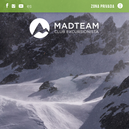
es
Zona privada