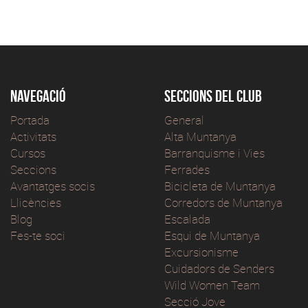
Navegació
Seccions del club
Portada
General
Activitats
Alta Muntanya
Cursos
Barranquisme i Vies
Seccions
Ferrades
Avantatges socis
Bicicleta de Muntanya
Llicències
Corredors de Muntanya
Blog
Escalada
Fes-te soci
Esqui de Muntanya
Excursionisme
Cuidadors de Senders
Wild Women Team
Secció Jove