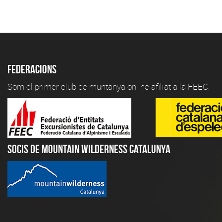
Federacions
Som el primer club de muntanya online afiliat a la FEEC.
Socis de Mountain Wilderness Catalunya