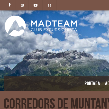
es
PORTADA
AC
Corredors de Munta